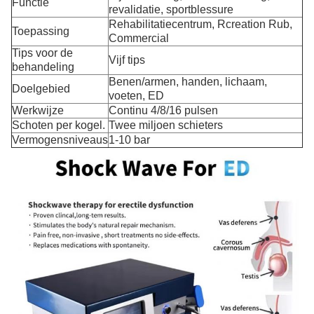
Functie
revalidatie, sportblessure
Rehabilitatiecentrum, Rcreation Rub,
Toepassing
Commercial
Tips voor de
Vijf tips
behandeling
Benen/armen, handen, lichaam,
Doelgebied
voeten, ED
Werkwijze
Continu 4/8/16 pulsen
Schoten per kogel.
Twee miljoen schieters
Vermogensniveaus
1-10 bar