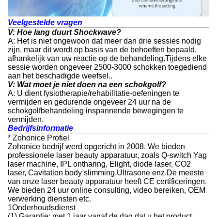
Veelgestelde vragen
V: Hoe lang duurt Shockwave?
A: Het is niet ongewoon dat meer dan drie sessies nodig
zijn, maar dit wordt op basis van de behoeften bepaald,
afhankelijk van uw reactie op de behandeling.Tijdens elke
sessie worden ongeveer 2500-3000 schokken toegediend
aan het beschadigde weefsel..
V: Wat moet je niet doen na een schokgolf?
A: U dient fysiotherapie/rehabilitatie-oefeningen te
vermijden en gedurende ongeveer 24 uur na de
schokgolfbehandeling inspannende bewegingen te
vermijden.
Bedrijfsinformatie
* Zohonice Profiel
Zohonice bedrijf werd opgericht in 2008. We bieden
professionele laser beauty apparatuur, zoals Q-switch Yag
laser machine, IPL ontharing, Elight, diode laser, CO2
laser, Cavitation body slimming,Ultrasone enz.De meeste
van onze laser beauty apparatuur heeft CE certificeringen.
We bieden 24 uur online consulting, video bereiken, OEM
verwerking diensten etc.
1Onderhoudsdienst
(1) Garantie: met 1 jaar vanaf de dag dat u het product