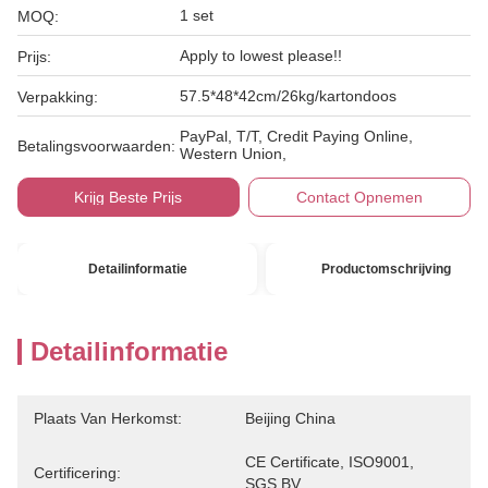
1 set
MOQ:
Apply to lowest please!!
Prijs:
57.5*48*42cm/26kg/kartondoos
Verpakking:
PayPal, T/T, Credit Paying Online,
Betalingsvoorwaarden:
Western Union,
Krijg Beste Prijs
Contact Opnemen
Detailinformatie
Productomschrijving
Detailinformatie
Plaats Van Herkomst:
Beijing China
CE Certificate, ISO9001, 
Certificering:
SGS,BV