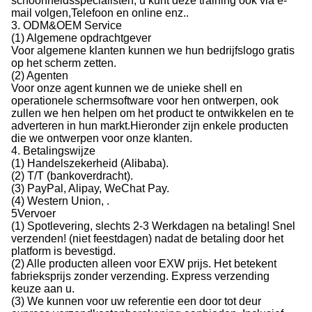
schoonheidsspecialisten, u kunt deze training ook via e-
mail volgen,Telefoon en online enz..
3. ODM&OEM Service
(1) Algemene opdrachtgever
Voor algemene klanten kunnen we hun bedrijfslogo gratis
op het scherm zetten.
(2) Agenten
Voor onze agent kunnen we de unieke shell en
operationele schermsoftware voor hen ontwerpen, ook
zullen we hen helpen om het product te ontwikkelen en te
adverteren in hun markt.Hieronder zijn enkele producten
die we ontwerpen voor onze klanten.
4. Betalingswijze
(1) Handelszekerheid (Alibaba).
(2) T/T (bankoverdracht).
(3) PayPal, Alipay, WeChat Pay.
(4) Western Union, .
5Vervoer
(1) Spotlevering, slechts 2-3 Werkdagen na betaling! Snel
verzenden! (niet feestdagen) nadat de betaling door het
platform is bevestigd.
(2) Alle producten alleen voor EXW prijs. Het betekent
fabrieksprijs zonder verzending. Express verzending
keuze aan u.
(3) We kunnen voor uw referentie een door tot deur