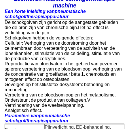
machine
Een korte inleiding van
pneumatische
schokgolftherapieapparatuur
De schokgolven zijn gericht op de aangetaste gebieden
die de bron zijn van chronische pijn.Het na-effect is
verlichting van de pijn..
Schokgolven hebben de volgende effecten:
Cellulair: Verhoging van de doorstroming door het
celmembraan door verbetering van de activiteit van de
ionenkanalen, stimulatie van de celdeling, stimulatie van
de productie van celcytokines.
Reproductie van bloedvaten in het gebied van pezen en
spieren: verbetering van de bloedsomloop, verhoging van
de concentratie van groeifacteur bèta 1, chemotaxis en
mitogeen effect op osteoblasten.
Gevolgen op het stikstofoxidesysteem: bothering en
remodeling
Verbetering van de bloedsomloop en het metabolisme.
Ondersteunt de productie van collageen.V
Vermindering van de weefselspanning.
Analgetisch effect.
Parameters van
pneumatische
schokgolftherapieapparatuur
Pijnverlichting, ED-behandeling,