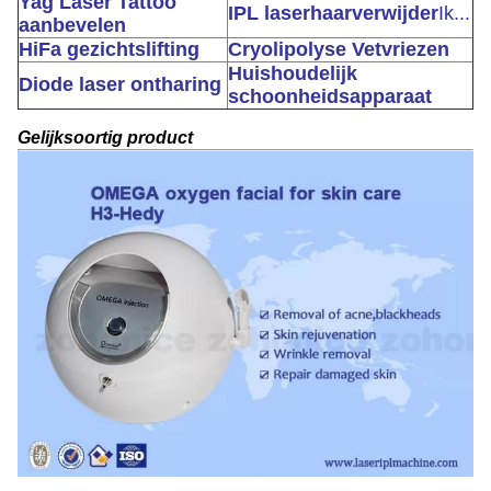
Yag Laser Tattoo
IPL laserhaarverwijder
Ik...
aanbevelen
HiFa gezichtslifting
Cryolipolyse Vetvriezen
Huishoudelijk
Diode laser ontharing
schoonheidsapparaat
Gelijksoortig product