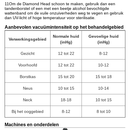
11Om de Diamond Head schoon te maken, gebruik dan een
tandenborstel of een met een beetje alcohol bevochtigde
wattenband om de vuile onzuiverheden weg te vegen en gebruik
dan UV-licht of hoge temperatuur voor sterilisatie.
Aanbevolen vacuümintensiteit op het behandelgebied
Normale huid
Gevoelige huid
Verwerkingsgebied
(inHg)
(inHg)
Gezicht
12 tot 22
8-12
Voorhoofd
12 tot 22
10-12
Borstkas
15 tot 20
15 tot 18
Neus
10 tot 15
10-14
Neck
18-18
10 tot 15
Bij het ooggebied
8-12
8 tot 10
Machines en onderdelen