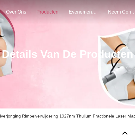
Over Ons
Producten
Evenementen
Neem Contact Met O
Details Van De Producten
dverjonging Rimpelverwijdering 1927nm Thulium Fractionele Laser Ma