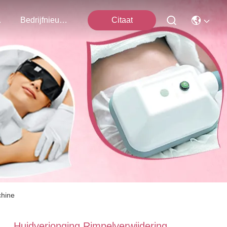
ns Op
Bedrijfnieuws
Citaat
chine
Huidverjonging Rimpelverwijdering