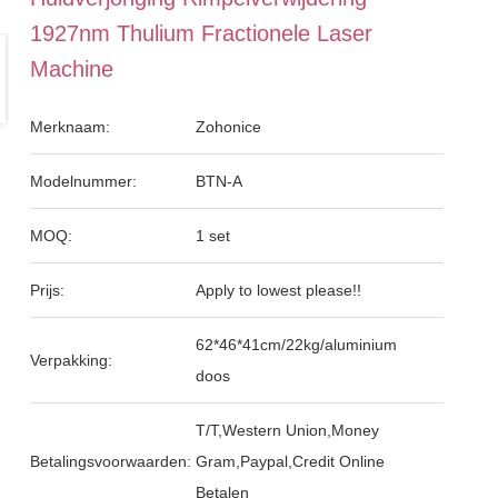
1927nm Thulium Fractionele Laser
Machine
Merknaam:
Zohonice
Modelnummer:
BTN-A
MOQ:
1 set
Prijs:
Apply to lowest please!!
62*46*41cm/22kg/aluminium
Verpakking:
doos
T/T,Western Union,Money
Betalingsvoorwaarden:
Gram,Paypal,Credit Online
Betalen