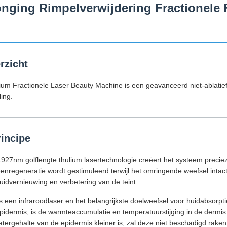
onging Rimpelverwijdering Fractionele
rzicht
m Fractionele Laser Beauty Machine is een geavanceerd niet-ablatief
ing.
incipe
927nm golflengte thulium lasertechnologie creëert het systeem preciez
nregeneratie wordt gestimuleerd terwijl het omringende weefsel intact b
uidvernieuwing en verbetering van de teint.
is een infraroodlaser en het belangrijkste doelweefsel voor huidabsorpt
pidermis, is de warmteaccumulatie en temperatuurstijging in de dermis
tergehalte van de epidermis kleiner is, zal deze niet beschadigd rake