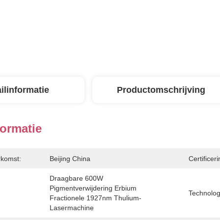
ilinformatie
Productomschrijving
formatie
rkomst:
Beijing China
Certificeri
Draagbare 600W 
Pigmentverwijdering Erbium 
Technolog
Fractionele 1927nm Thulium-
Lasermachine