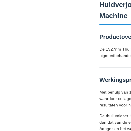
Huidverj
Machine
Productove
De 1927nm Thuliu
pigmentbehandel
Werkingspr
Met behulp van 1
waardoor collagee
resultaten voor h
De thuliumlaser 
dan dat van de e
Aangezien het wa