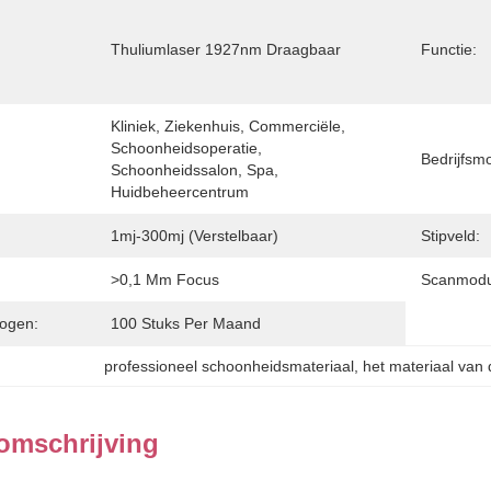
Thuliumlaser 1927nm Draagbaar
Functie:
Kliniek, Ziekenhuis, Commerciële, 
Schoonheidsoperatie, 
Bedrijfsm
Schoonheidssalon, Spa, 
Huidbeheercentrum
1mj-300mj (verstelbaar)
Stipveld:
>0,1 Mm Focus
Scanmodu
ogen:
100 Stuks Per Maand
professioneel schoonheidsmateriaal
, 
het materiaal van
omschrijving