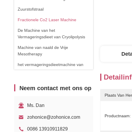
Zuurstofstraal
Fractionele Co2 Laser Machine
De Machine van het
Vermageringsdieet van Cryolipolysis
Machine van naald de Vrije
Deta
Mesotherapy
het vermageringsdieetmachine van
het cavitatielichaam
Detailin
de verwijderingsmachine van de
Neem contact met ons op
spinader
Plaats Van He
RF-apparatuur
Ms. Dan
Fysiotherapieapparaat
Productnaam:
zohonice@zohonice.com
1470nm diodelaser
0086 13910911829