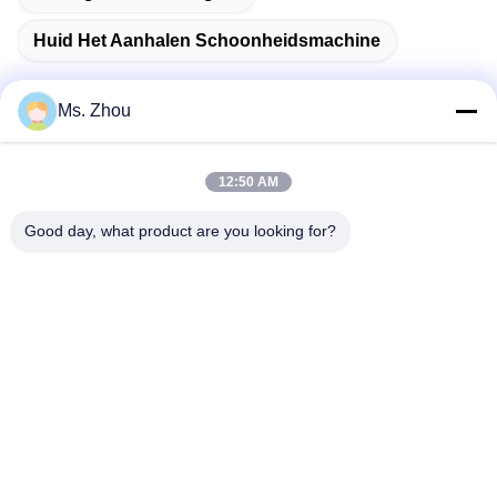
Huid Het Aanhalen Schoonheidsmachine
Ms. Zhou
Snel contact
12:50 AM
Good day, what product are you looking for?
Adres
Road van No.58dazhuang, TianGongYuan-Straat, Daxing-
District, Peking, China
Tel.
86-10-60296356
E-mail
zohonice@zohonice.com