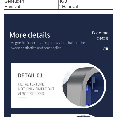
Geheugen
4GB
Handvat
1 Handvat