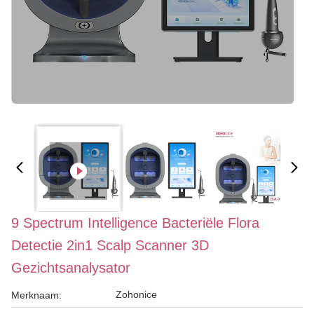
9 Spectrum Intelligence Bacteriële Flora
Detectie 2in1 Scalp Scanner 3D
Gezichtsanalysator
Zohonice
Merknaam: