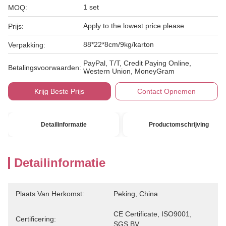
1 set
MOQ:
Apply to the lowest price please
Prijs:
88*22*8cm/9kg/karton
Verpakking:
PayPal, T/T, Credit Paying Online,
Betalingsvoorwaarden:
Western Union, MoneyGram
Krijg Beste Prijs
Contact Opnemen
Detailinformatie
Productomschrijving
Detailinformatie
Plaats Van Herkomst:
Peking, China
CE Certificate, ISO9001, 
Certificering:
SGS,BV