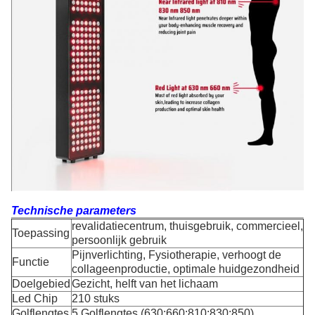
Technische parameters
revalidatiecentrum, thuisgebruik, commercieel,
Toepassing
persoonlijk gebruik
Pijnverlichting, Fysiotherapie, verhoogt de
Functie
collageenproductie, optimale huidgezondheid
Doelgebied
Gezicht, helft van het lichaam
Led Chip
210 stuks
Golflengtes
5 Golflengtes (630:660:810:830:850)