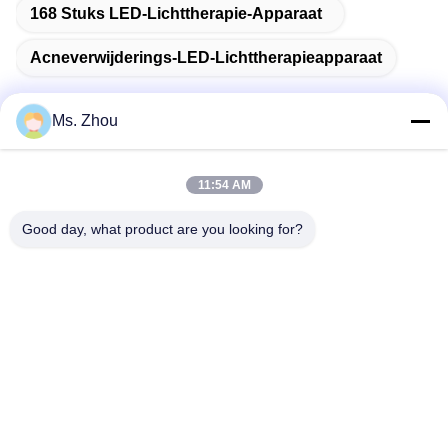
168 Stuks LED-Lichttherapie-Apparaat
Acneverwijderings-LED-Lichttherapieapparaat
Ms. Zhou
Snel contact
11:54 AM
Adres
Good day, what product are you looking for?
Road van No.58dazhuang, TianGongYuan-Straat, Daxing-
District, Peking, China
Tel.
86-10-60296356
E-mail
zohonice@zohonice.com