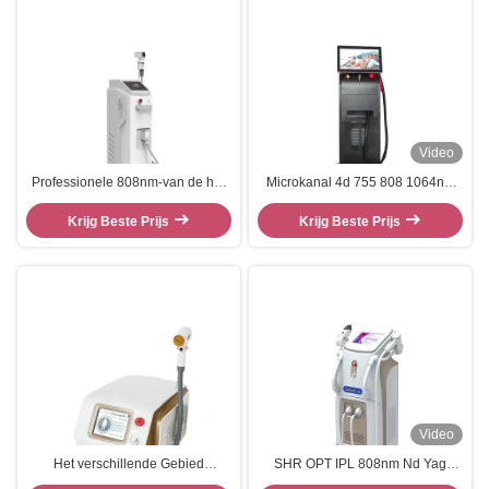
Video
Professionele 808nm-van de het
Microkanal 4d 755 808 1064nm
Haarverwijdering van de
Diode laser ontharing machine
Diodelaser de Machineoem
Krijg Beste Prijs
Krijg Beste Prijs
Permanent Odm
Video
Het verschillende Gebied
SHR OPT IPL 808nm Nd Yag
behandelt van de het
Diode Laser Ontharing