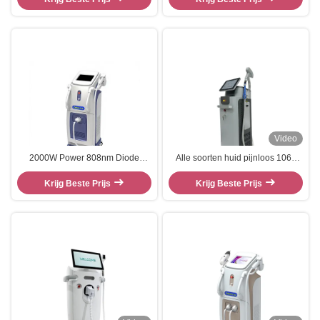
machine
Video
2000W Power 808nm Diode
Alle soorten huid pijnloos 1064
Laser Haarverwijdering
755 808nm diode laser ontharing
Krijg Beste Prijs
Krijg Beste Prijs
machine