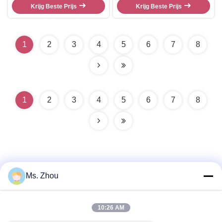
Haarverwijdering van de
Krijg Beste Prijs
Schoonheid Machine
Krijg Beste Prijs
Diodelaser Verwijdering van het
de Machine de Mannelijke
Gezichtshaar
1
2
3
4
5
6
7
8
1
2
3
4
5
6
7
8
Ms. Zhou
Snel contact
10:26 AM