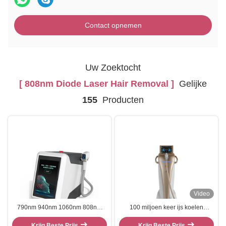
Contact opnemen
Uw Zoektocht
[ 808nm Diode Laser Hair Removal ]
Gelijke
155
Producten
Video
790nm 940nm 1060nm 808nm
100 miljoen keer ijs koelen
Diode laser ontharing
huidverjonging 755 940 1064
Krijg Beste Prijs
lichaamsontwijding
808nm diode laser ontharing
Krijg Beste Prijs