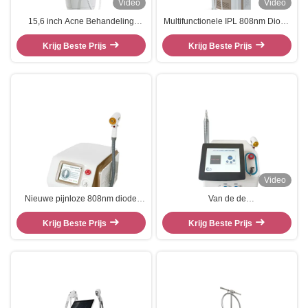
Video
Video
15,6 inch Acne Behandeling
Multifunctionele IPL 808nm Diode
Huidverjonging 755 1064 808nm
Laser Hair Removal Beauty
Diode Laser Ontharing Machine
Krijg Beste Prijs
Krijg Beste Prijs
Machine
Video
Nieuwe pijnloze 808nm diode
Van de de
laserhaarverwijder
Tatoegeringsverwijdering 808nm
Krijg Beste Prijs
van Nd Yag van de de Diodelaser
Krijg Beste Prijs
het Haarverwijdering en Pico
Laser 2 in 1