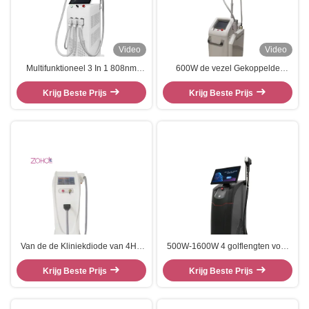
Video
Video
Multifunktioneel 3 In 1 808nm
600W de vezel Gekoppelde
Diode Laser Haarverwijdering
808nm-niet van de het
Tatoeageverwijdering
Krijg Beste Prijs
Kanaaldiode van Epolitor van de
Krijg Beste Prijs
diodelaser Permanente
verwijdering van het de laserhaar
Van de de Kliniekdiode van 4HZ
500W-1600W 4 golflengten voor
808nm van het de Laserhaar de
alle huidkleuren 808nm diode
Verwijderingsmachine
Krijg Beste Prijs
laser ontharingsmachine
Krijg Beste Prijs