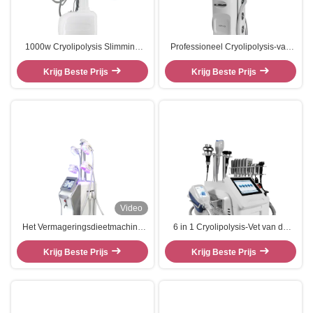
1000w Cryolipolysis Slimming
Professioneel Cryolipolysis-van
Machine voor Lipolaser Body
het het Gewichtsverlies van de
Krijg Beste Prijs
Shape
Vermageringsdieetmachine de
Krijg Beste Prijs
Schoonheidsmateriaal
Video
Het Vermageringsdieetmachine
6 in 1 Cryolipolysis-Vet van de
van Cryolipolysis van het
Vermageringsdieetmachine
Krijg Beste Prijs
vormlichaam, de
verminder het Lichaam van de
Krijg Beste Prijs
Schoonheidsmateriaal van Lipo
360 Graad het Vette Vorst Vormen
Cryo Cryolipolysis