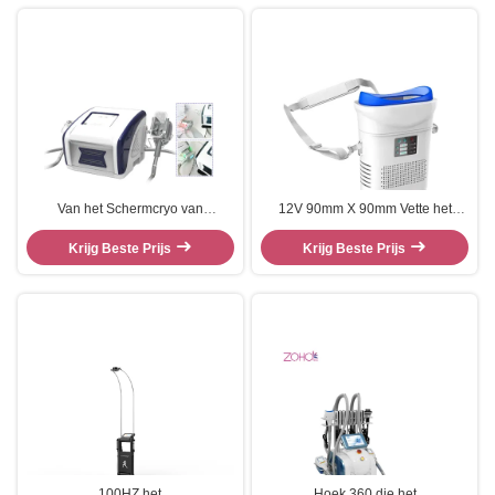
Van het Schermcryo van
12V 90mm X 90mm Vette het
draagbare 80KPa 8“ het
Bevriezen Cryo
Vermageringsdieetmachine
Krijg Beste Prijs
Vermageringsdieetmachine
Krijg Beste Prijs
100HZ het
Hoek 360 die het