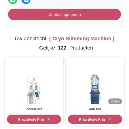
Contact opnemen
Uw Zoektocht
[ Cryo Slimming Machine ]
Gelijke
122
Producten
Video
Zeven het
40K het
Vermageringsdieetmachine van
Vermageringsdieetmachine van
de Handvatten Vette Vorst 80kpa
Krijg Beste Prijs
Cryo van de cavitatierf Lipo Laser
Krijg Beste Prijs
Cryo