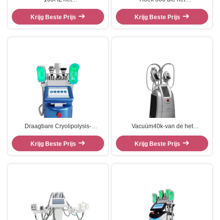
Vermageringsdieetmachine van
Vermageringsdieetmachine
de zwaarlijvigheidsdiagnose 220v
Krijg Beste Prijs
omringen van 40k Cryolipolysis
Krijg Beste Prijs
Cryo
Draagbare Cryolipolysis-
Vacuüm40k-van de het
Vermageringsdieetmachine,
Vermageringsdieetmachine van
Salon Vette het bevriezen
Krijg Beste Prijs
Cavitatiecryolipolysis Apparaat
Krijg Beste Prijs
Liposuction Machine
Drie van Liposuctio Handvatten