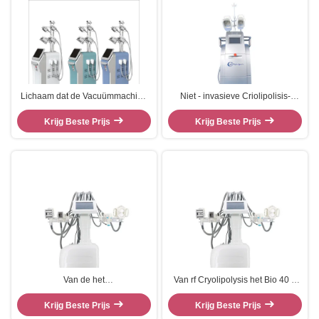
Lichaam dat de Vacuümmachine
Niet - invasieve Criolipolisis-
van Cryolipolysis, Machine van
Vermageringsdieetmachine
het de Vorstvermageringsdieet
Krijg Beste Prijs
cryotherapy vette het verwijderen
Krijg Beste Prijs
van 4 Handvattencryolipolysis de
machine
Vette vormt
Van de het
Van rf Cryolipolysis het Bio 40 K
Vermageringsdieetmachine rf van
de Cavitatie Vacuümrf Velum van
cavitatiecryolipolysis de BIO
Krijg Beste Prijs
de het Vermageringsdieetmachine
Krijg Beste Prijs
Vacuümtheorie voor Salon
Vormen