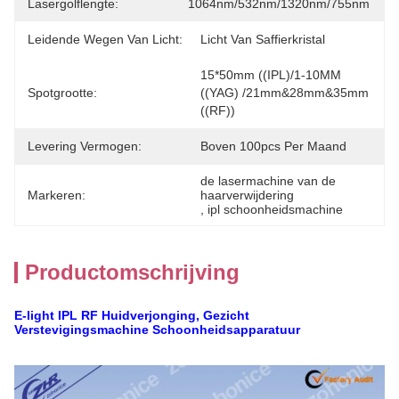
Lasergolflengte:
1064nm/532nm/1320nm/755nm
Leidende Wegen Van Licht:
Licht Van Saffierkristal
15*50mm ((IPL)/1-10MM 
Spotgrootte:
((YAG) /21mm&28mm&35mm 
((RF))
Levering Vermogen:
Boven 100pcs Per Maand
de lasermachine van de 
Markeren:
haarverwijdering
, 
ipl schoonheidsmachine
Productomschrijving
E-light IPL RF Huidverjonging, Gezicht
Verstevigingsmachine Schoonheidsapparatuur