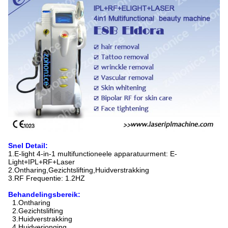
Snel Detail:
1.E-light 4-in-1 multifunctioneel
e apparatuur
ment: E-
Light+IPL+RF+Laser
2.
Ontharing,
Gezichtslifting,
Huidverstrakking
3.RF Frequentie: 1.2HZ
Behandelingsbereik:
1.Ontharing
2.Gezichtslifting
3.Huidverstrakking
4.Huidverjonging