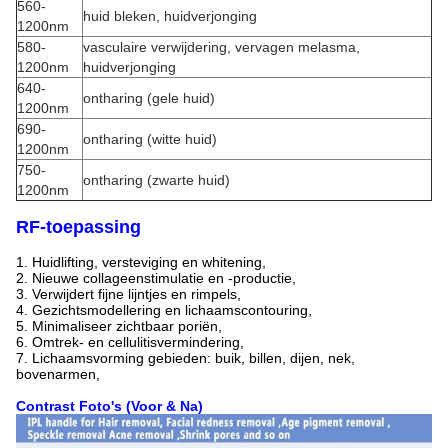
560-
huid bleken, huidverjonging
1200nm
580-
vasculaire verwijdering, vervagen melasma,
1200nm
huidverjonging
640-
ontharing (gele huid)
1200nm
690-
ontharing (witte huid)
1200nm
750-
ontharing (zwarte huid)
1200nm
RF-toepassing
1. Huidlifting, versteviging en whitening,
2. Nieuwe collageenstimulatie en -productie,
3. Verwijdert fijne lijntjes en rimpels,
4. Gezichtsmodellering en lichaamscontouring,
5. Minimaliseer zichtbaar poriën,
6. Omtrek- en cellulitisvermindering,
7. Lichaamsvorming gebieden: buik, billen, dijen, nek,
bovenarmen,
Contrast Foto's (Voor & Na)