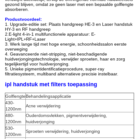
gezond blijven, omdat ze geen laser met een bepaalde golflengte
absorberen.
Productvoordeel:
1. Upgrade-editie set: Plaats handgreep HE-3 en Laser handstuk
HY-3 en RF handgreep
2.E-light 4-in-1 multifunctionele apparatuur: E-
Light+IPL+RF+Laser
3. Werk lange tijd met hoge energie, schoonheidssalon eerste
overweging
4. Geavanceerde niet-stripping, niet-beschadigende
huidverjongingstechnologie, verwijder sproeten, haar en zorg
tegelijkertijd voor huidverjonging.
5. Unieke pigmentidentificatieprocedure, super-ray
filtratiesysteem, multiband alternatieve precisie instelbaar.
ipl handstuk met filters toepassing
Golflengte
Behandelingsapplicatie
430-
Acne verwijdering
1200nm
480-
Ouderdomsvlekken, pigmentverwijdering,
1200nm
huidverjonging
530-
Sproeten verwijdering, huidverjonging
1200nm