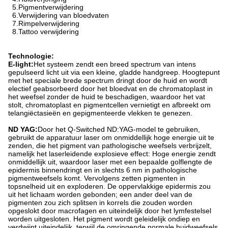
5.Pigmentverwijdering
6.Verwijdering van bloedvaten
7.Rimpelverwijdering
8.Tattoo verwijdering
Technologie:
E-light:
Het systeem zendt een breed spectrum van intens
gepulseerd licht uit via een kleine, gladde handgreep. Hoogtepunt
met het speciale brede spectrum dringt door de huid en wordt
electief geabsorbeerd door het bloedvat en de chromatoplast in
het weefsel zonder de huid te beschadigen, waardoor het vat
stolt, chromatoplast en pigmentcellen vernietigt en afbreekt om
telangiëctasieën en gepigmenteerde vlekken te genezen.
ND YAG:
Door het Q-Switched ND:YAG-model te gebruiken,
gebruikt de apparatuur laser om onmiddellijk hoge energie uit te
zenden, die het pigment van pathologische weefsels verbrijzelt,
namelijk het laserleidende explosieve effect: Hoge energie zendt
onmiddellijk uit, waardoor laser met een bepaalde golflengte de
epidermis binnendringt en in slechts 6 nm in pathologische
pigmentweefsels komt. Vervolgens zetten pigmenten in
topsnelheid uit en exploderen. De oppervlakkige epidermis zou
uit het lichaam worden gebonden; een ander deel van de
pigmenten zou zich splitsen in korrels die zouden worden
opgeslokt door macrofagen en uiteindelijk door het lymfestelsel
worden uitgesloten. Het pigment wordt geleidelijk ondiep en
verdwijnt uiteindelijk, terwijl de omringende normale huidweefsels