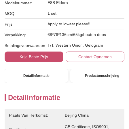
E8B Eldora
Modelnummer:
1 set
MOQ:
Apply to lowest please!!
Prijs:
68*76*136cm/65kg/houten doos
Verpakking:
T/T, Western Union, Geldgram
Betalingsvoorwaarden:
Krijg Beste Prijs
Contact Opnemen
Detailinformatie
Productomschrijving
Detailinformatie
Plaats Van Herkomst:
Beijing China
CE Certificate, ISO9001, 