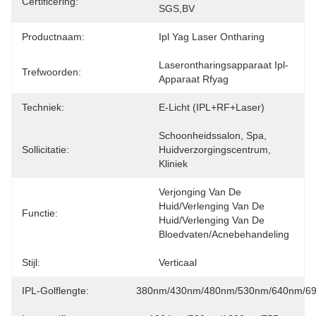
Certificering:
SGS,BV
Productnaam:
Ipl Yag Laser Ontharing
Laserontharingsapparaat Ipl-
Trefwoorden:
Apparaat Rfyag
Techniek:
E-Licht (IPL+RF+Laser)
Schoonheidssalon, Spa, 
Sollicitatie:
Huidverzorgingscentrum, 
Kliniek
Verjonging Van De 
Huid/verlenging Van De 
Functie:
Huid/verlenging Van De 
Bloedvaten/acnebehandeling
Stijl:
Verticaal
IPL-Golflengte:
380nm/430nm/480nm/530nm/640nm/6