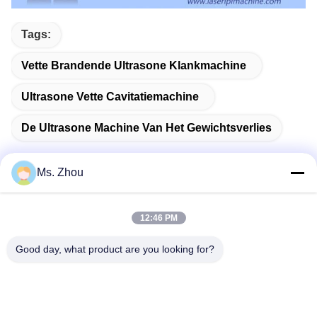
Tags:
Vette Brandende Ultrasone Klankmachine
Ultrasone Vette Cavitatiemachine
De Ultrasone Machine Van Het Gewichtsverlies
Ms. Zhou
Snel contact
12:46 PM
Good day, what product are you looking for?
Adres
Road van No.58dazhuang, TianGongYuan-Straat, Daxing-
District, Peking, China
Tel.