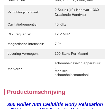
Doelgebied:
Buik, Rug, Bil, Been, Arm
2 Stuks ((40k Handvat + 360 
Verrichtingshandvat:
Draaiende Handvat)
Cavitatiefrequentie:
40 KHz
RF-Frequentie:
1-12 MHZ
Magnetische Intensiteit:
7.0t
Levering Vermogen:
100 Stuks Per Maand
schoonheidssalon apparatuur
, 
Markeren:
medisch 
schoonheidsmateriaal
Productomschrijving
360 Roller Anti Cellulitis Body Relaxation