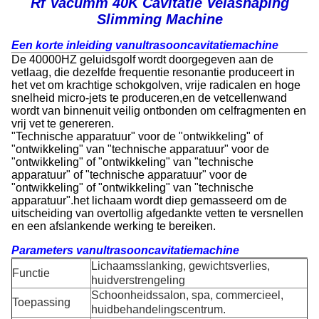
Rf Vacumm 40K Cavitatie Velashaping
Slimming Machine
Een korte inleiding van
ultrasooncavitatiemachine
De 40000HZ geluidsgolf wordt doorgegeven aan de
vetlaag, die dezelfde frequentie resonantie produceert in
het vet om krachtige schokgolven, vrije radicalen en hoge
snelheid micro-jets te produceren,en de vetcellenwand
wordt van binnenuit veilig ontbonden om celfragmenten en
vrij vet te genereren.
"Technische apparatuur" voor de "ontwikkeling" of
"ontwikkeling" van "technische apparatuur" voor de
"ontwikkeling" of "ontwikkeling" van "technische
apparatuur" of "technische apparatuur" voor de
"ontwikkeling" of "ontwikkeling" van "technische
apparatuur".het lichaam wordt diep gemasseerd om de
uitscheiding van overtollig afgedankte vetten te versnellen
en een afslankende werking te bereiken.
Parameters van
ultrasooncavitatiemachine
Lichaamsslanking, gewichtsverlies,
Functie
huidverstrengeling
Schoonheidssalon, spa, commercieel,
Toepassing
huidbehandelingscentrum.