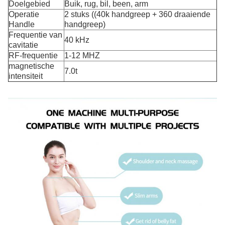
Doelgebied
Buik, rug, bil, been, arm
Operatie
2 stuks ((40k handgreep + 360 draaiende
Handle
handgreep)
Frequentie van
40 kHz
cavitatie
RF-frequentie
1-12 MHZ
magnetische
7.0t
intensiteit