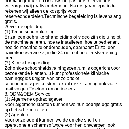
normaal gebruik op ons. Als de gastheer niet voldoet,
verzorgen wij gratis onderhoud. Na de garantieperiode
rekenen wij alleen de kostprijs voor
reserveonderdelen.Technische begeleiding is levenslang
gratis.
2Over de opleiding
(1) Technische opleiding
Er zal een gebruikershandleiding of video zijn die u helpt
de machine te leren, hoe te installeren, hoe te bedienen,
hoe de machine te onderhouden, daarnaast,Er zal een
naverkoopservice zijn die 24 uur online dienstverlening
biedt..
(2) Klinische opleiding
Zohonice schoonheidstrainingscentrum is opgericht voor
bezoekende klanten. u kunt professionele klinische
trainingsgids krijgen van onze arts of
schoonheidsspecialisten, u kunt deze training ook via e-
mail volgen,Telefoon en online enz..
3. ODM&OEM Service
(1) Algemene opdrachtgever
Voor algemene klanten kunnen we hun bedrijfslogo gratis
op het scherm zetten.
(2) Agenten
Voor onze agent kunnen we de unieke shell en
operationele schermsoftware voor hen ontwerpen, ook