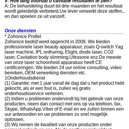
V: Hoe lang voordat u cavitatie resultaten te zien?
A: De behandeling duurt tot drie maanden en het resultaat
wordt geleidelijk verbeterd.Uw lever verwerkt deze stoffen.,
en dan spoelen ze uit vanzelf.
Onze diensten
* Zohonice Profiel
Zohonice bedrijf werd opgericht in 2008. We bieden
professionele laser beauty apparatuur, zoals Q-switch Yag
laser machine, IPL ontharing, Elight, diode laser, CO2
laser, Cavitation body slimming,Ultrasone enz.De meeste
van onze laser schoonheid apparatuur heeft CE
certificeringen. We bieden 24 uur online consulting, video
bereiken, OEM verwerking diensten etc.
1Onderhoudsdienst
(1) Garantie: met 1 jaar vanaf de dag dat u het product hebt
gekocht, als er een fout is, zullen wij gratis
onderhoudsservice verlenen.
(2) Indien u problemen ondervindt bij het gebruik van onze
producten, neem dan contact met ons op via telefoon, fax,
Skype, WhatsApp,Viber of E-mail en we zullen binnen een
uur antwoorden en uw problemen zo snel mogelijk
oplossen.
(3) Wij nemen de kwaliteit van onze producten onder