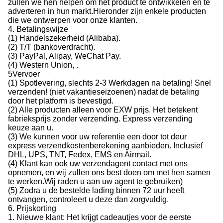
zullen we hen helpen om het product te ontwikkelen en te
adverteren in hun markt.Hieronder zijn enkele producten
die we ontwerpen voor onze klanten.
4. Betalingswijze
(1) Handelszekerheid (Alibaba).
(2) T/T (bankoverdracht).
(3) PayPal, Alipay, WeChat Pay.
(4) Western Union, .
5Vervoer
(1) Spotlevering, slechts 2-3 Werkdagen na betaling! Snel
verzenden! (niet vakantieseizoenen) nadat de betaling
door het platform is bevestigd.
(2) Alle producten alleen voor EXW prijs. Het betekent
fabrieksprijs zonder verzending. Express verzending
keuze aan u.
(3) We kunnen voor uw referentie een door tot deur
express verzendkostenberekening aanbieden. Inclusief
DHL, UPS, TNT, Fedex, EMS en Airmail.
(4) Klant kan ook uw verzendagent contact met ons
opnemen, en wij zullen ons best doen om met hen samen
te werken.Wij raden u aan uw agent te gebruiken)
(5) Zodra u de bestelde lading binnen 72 uur heeft
ontvangen, controleert u deze dan zorgvuldig.
6. Prijskorting
1. Nieuwe klant: Het krijgt cadeautjes voor de eerste