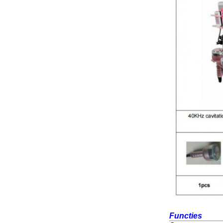
Functie
s