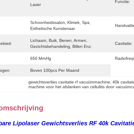
Functie:
Laser
Schoonheidssalon, Kliniek, Spa, 
Handvatte
Esthetische Kunstenaar.
Lichaam, Buik, Benen, Armen, 
ebied:
Cavitatie:
Gezichtsbehandeling, Billen Enz.
650 MmHg
Radiofreq
ogen:
Boven 100pcs Per Maand
gewichtsverlies cavitatie rf vacuümmachine
, 
40k cavita
machine voor het afslanken van cellulitis door vacuümca
omschrijving
are Lipolaser Gewichtsverlies RF 40k Cavitati