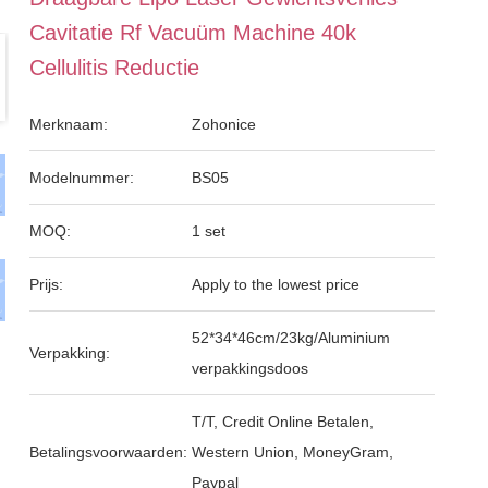
Cavitatie Rf Vacuüm Machine 40k
Cellulitis Reductie
Merknaam:
Zohonice
Modelnummer:
BS05
MOQ:
1 set
Prijs:
Apply to the lowest price
52*34*46cm/23kg/Aluminium
Verpakking:
verpakkingsdoos
T/T, Credit Online Betalen,
Betalingsvoorwaarden:
Western Union, MoneyGram,
Paypal