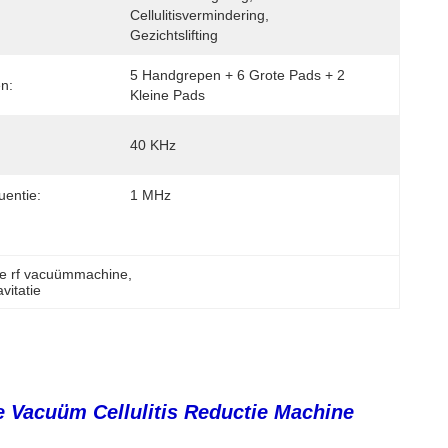
Cellulitisvermindering, 
Gezichtslifting
5 Handgrepen + 6 Grote Pads + 2 
n:
Kleine Pads
40 KHz
uentie:
1 MHz
tie rf vacuümmachine
, 
vitatie
e Vacuüm Cellulitis Reductie Machine