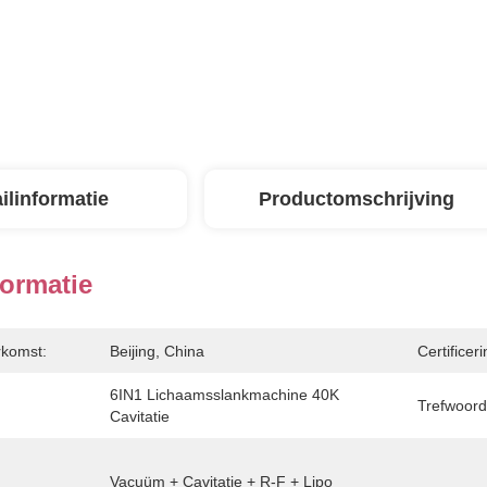
ilinformatie
Productomschrijving
formatie
rkomst:
Beijing, China
Certificeri
6IN1 Lichaamsslankmachine 40K 
Trefwoord
Cavitatie
Vacuüm + Cavitatie + R-F + Lipo 