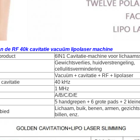
n de RF 40k cavitatie vacuüm lipolaser machine
product
6IN1 Cavitatie-machine voor lichaams
Gewichtsverlies, huidverstrengeling,
cellulitisvermindering
Vacuüm + cavitatie + RF + lipolaser
cavitatie
40 kHz
1 MHz
A/B/C/D/E
5 handgrepen + 6 grote pads + 2 klein
Lichaam, buik, benen, armen, gezicht
bied
billen, enz.