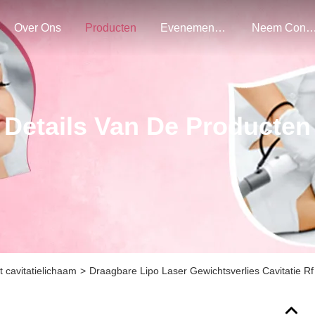
Over Ons
Producten
Evenementen
Neem Contact Met O
Details Van De Producten
 cavitatielichaam
>
Draagbare Lipo Laser Gewichtsverlies Cavitatie Rf