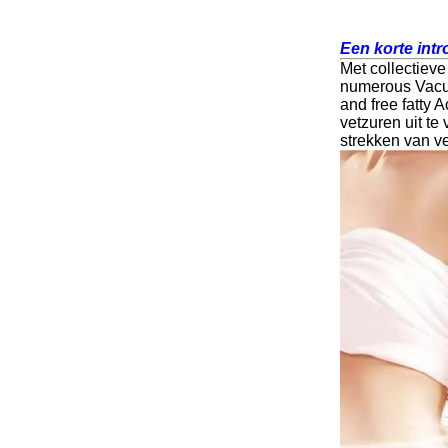
Een korte int
Met collectieve
numerous Vacuum
and free fatty
vetzuren uit t
strekken van ve