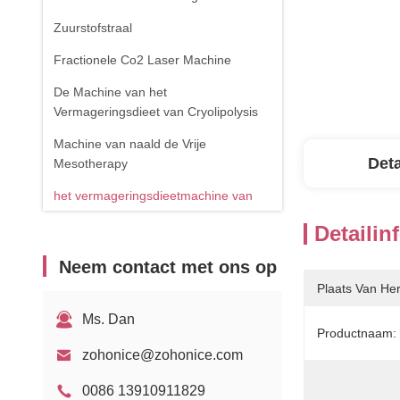
Zuurstofstraal
Fractionele Co2 Laser Machine
De Machine van het
Vermageringsdieet van Cryolipolysis
Machine van naald de Vrije
Deta
Mesotherapy
het vermageringsdieetmachine van
het cavitatielichaam
Detailin
de verwijderingsmachine van de
Neem contact met ons op
spinader
Plaats Van He
RF-apparatuur
Ms. Dan
Fysiotherapieapparaat
Productnaam:
zohonice@zohonice.com
1470nm diodelaser
0086 13910911829