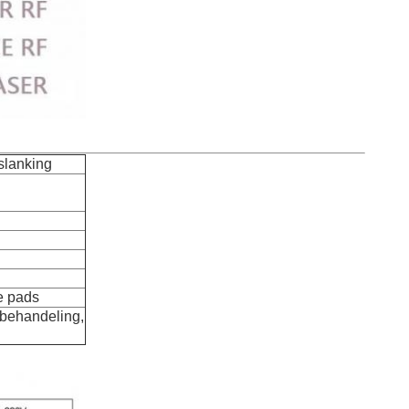
slanking
e pads
sbehandeling,