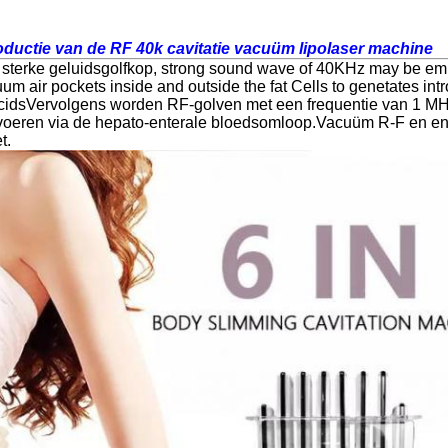
roductie van de RF 40k cavitatie vacuüm lipolaser machine
 sterke geluidsgolfkop, strong sound wave of 40KHz may be emit
 air pockets inside and outside the fat Cells to genetates intro
 AcidsVervolgens worden RF-golven met een frequentie van 1 MHZ
e voeren via de hepato-enterale bloedsomloop.Vacuüm R-F en en
t.