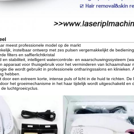
eel
aar meest professionele model op de markt
kelijk, instelbaar ontwerp met zes pulsen vergemakkelijkt de bediening 
 filters en saffierlichtkristal
d en stabiliteit, intelligent watercontrole- en waarschuwingssysteem (w
n apparaat voor thuisgebruik voor het verminderen van lichaamshaar me
gie die wordt gebruikt in professionele ontharingssalons en klinieken. 
ing hebben.
door een extreem korte, intense puls of licht in de huid te richten. D
aardoor het groeimechanisme in het haar tijdelijk wordt uitgeschakeld 
s de luchtgroeicyclus.