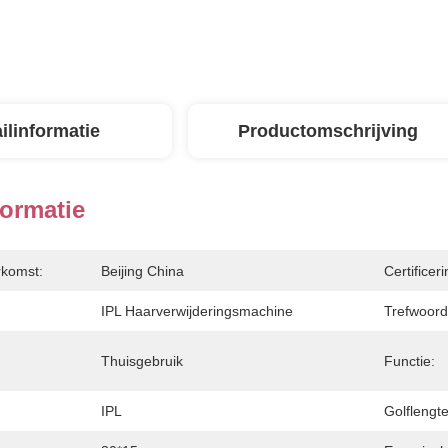
ilinformatie
Productomschrijving
formatie
rkomst:
Beijing China
Certificeri
IPL Haarverwijderingsmachine
Trefwoord
Thuisgebruik
Functie:
IPL
Golflengte