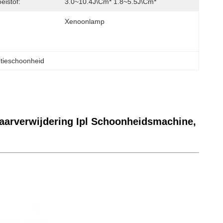
eistof:
3.0~10.4J\cm* 1.8~5.5J\cm*
Xenoonlamp
ntieschoonheid
aarverwijdering Ipl Schoonheidsmachine,