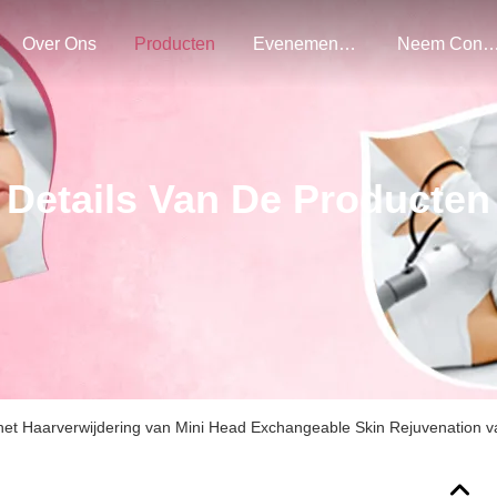
Over Ons
Producten
Evenementen
Neem Contact Met O
Details Van De Producten
 het Haarverwijdering van Mini Head Exchangeable Skin Rejuvenation 