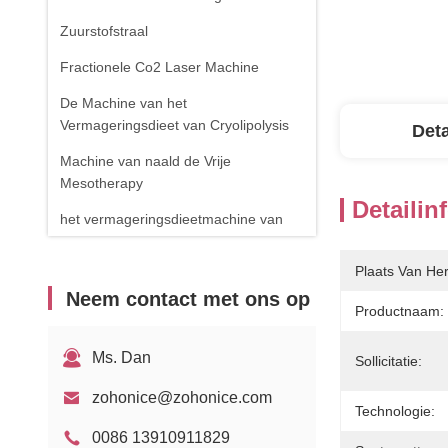
Zuurstofstraal
Fractionele Co2 Laser Machine
De Machine van het
Vermageringsdieet van Cryolipolysis
Deta
Machine van naald de Vrije
Mesotherapy
Detailin
het vermageringsdieetmachine van
het cavitatielichaam
Plaats Van He
de verwijderingsmachine van de
Neem contact met ons op
spinader
Productnaam:
RF-apparatuur
Ms. Dan
Sollicitatie:
Fysiotherapieapparaat
zohonice@zohonice.com
1470nm diodelaser
Technologie:
0086 13910911829