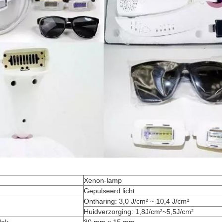
Xenon-lamp
Gepulseerd licht
Ontharing: 3,0 J/cm² ~ 10,4 J/cm²
Huidverzorging: 1,8J/cm²~5,5J/cm²