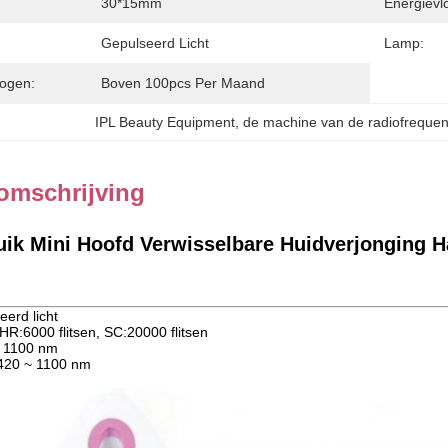
30*15mm
Energievlo
Gepulseerd Licht
Lamp:
ogen:
Boven 100pcs Per Maand
IPL Beauty Equipment
, 
de machine van de radiofreque
omschrijving
ik Mini Hoofd Verwisselbare Huidverjonging H
eerd licht
HR:6000 flitsen, SC:20000 flitsen
~ 1100 nm
 420 ~ 1100 nm