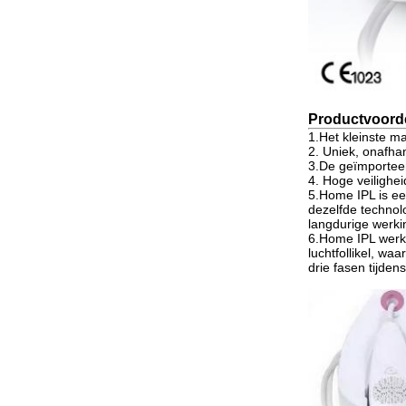
Productvoord
1.Het kleinste m
2. Uniek, onafhan
3.De geïmporteerde
4. Hoge veilighei
5.Home IPL is ee
dezelfde technolo
langdurige werk
6.Home IPL werkt 
luchtfollikel, w
drie fasen tijden