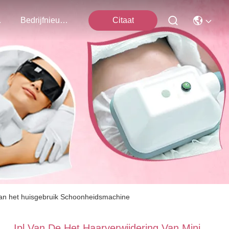
ns Op
Bedrijfnieuws
Citaat
van het huisgebruik Schoonheidsmachine
Ipl Van De Het Haarverwijdering Van Mini