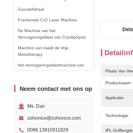
Zuurstofstraal
Fractionele Co2 Laser Machine
Deta
De Machine van het
Vermageringsdieet van Cryolipolysis
Machine van naald de Vrije
Detailin
Mesotherapy
het vermageringsdieetmachine van
Plaats Van He
het cavitatielichaam
de verwijderingsmachine van de
Productnaam:
Neem contact met ons op
spinader
Applicatie:
RF-apparatuur
Ms. Dan
Fysiotherapieapparaat
Technologie:
zohonice@zohonice.com
1470nm diodelaser
0086 13910911829
IPL-Golflengte