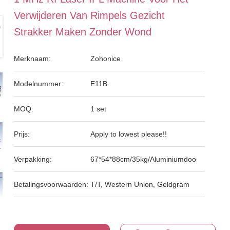
Verwijderen Van Rimpels Gezicht
Strakker Maken Zonder Wond
Merknaam:
Zohonice
Modelnummer:
E11B
MOQ:
1 set
Prijs:
Apply to lowest please!!
Verpakking:
67*54*88cm/35kg/Aluminiumdoos
Betalingsvoorwaarden:
T/T, Western Union, Geldgram