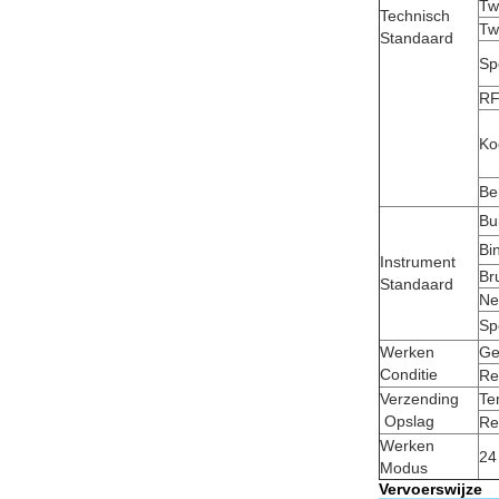
Tw
Technisch
Tw
Standaard
Sp
RF
Ko
Be
Bu
Bi
Instrument
Br
Standaard
Ne
Sp
Werken
Ge
Conditie
Re
Verzending
Te
Opslag
Re
Werken
24
Modus
Vervoerswijze