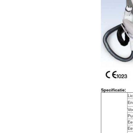
Specificatie:
Li
En
Vo
Pu
Ee
Ee