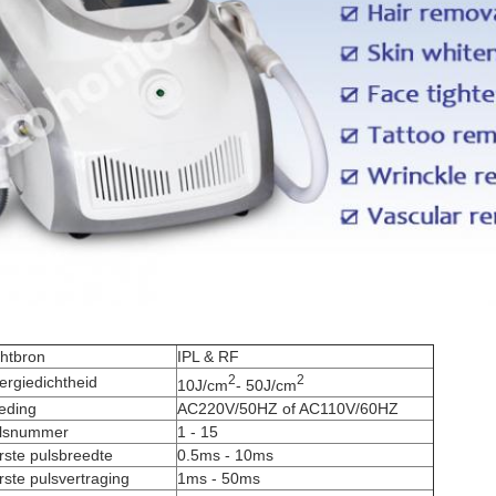
chtbron
IPL & RF
2
2
ergiedichtheid
10J/cm
- 50J/cm
eding
AC220V/50HZ of AC110V/60HZ
lsnummer
1 - 15
rste pulsbreedte
0.5ms - 10ms
rste pulsvertraging
1ms - 50ms