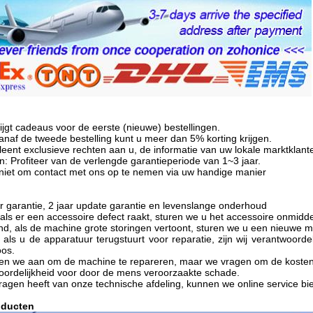
ijgt cadeaus voor de eerste (nieuwe) bestellingen.
Vanaf de tweede bestelling kunt u meer dan 5% korting krijgen.
erleent exclusieve rechten aan u, de informatie van uw lokale marktklan
n: Profiteer van de verlengde garantieperiode van 1~3 jaar.
 niet om contact met ons op te nemen via uw handige manier
 garantie, 2 jaar update garantie en levenslange onderhoud
 als er een accessoire defect raakt, sturen we u het accessoire onmiddel
d, als de machine grote storingen vertoont, sturen we u een nieuwe m
 als u de apparatuur terugstuurt voor reparatie, zijn wij verantwoordel
oos.
den we aan om de machine te repareren, maar we vragen om de kosten 
ordelijkheid voor door de mens veroorzaakte schade.
vragen heeft van onze technische afdeling, kunnen we online service bi
oducten