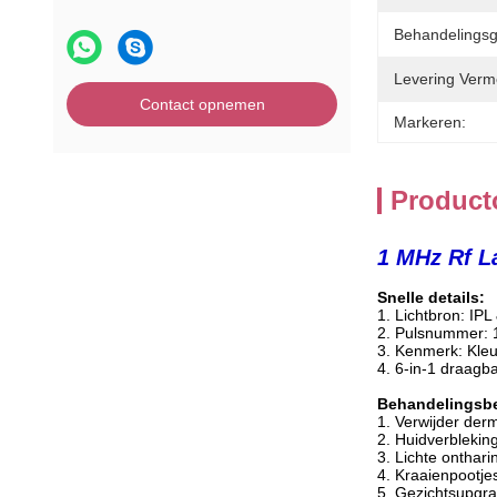
Behandelingsg
Levering Verm
Contact opnemen
Markeren:
Product
1 MHz Rf L
Snelle details:
1. Lichtbron: IPL
2. Pulsnummer: 1
3. Kenmerk: Kleu
4. 6-in-1 draagb
Behandelingsbe
1. Verwijder der
2. Huidverblekin
3. Lichte onthari
4. Kraaienpootje
5. Gezichtsupgr