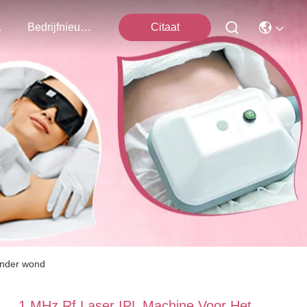
ns Op
Bedrijfnieuws
Citaat
onder wond
1 MHz Rf Laser IPL Machine Voor Het