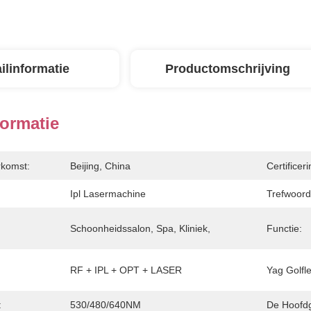
ilinformatie
Productomschrijving
formatie
rkomst:
Beijing, China
Certificeri
Ipl Lasermachine
Trefwoord
Schoonheidssalon, Spa, Kliniek,
Functie:
RF + IPL + OPT + LASER
Yag Golfl
:
530/480/640NM
De Hoofdg