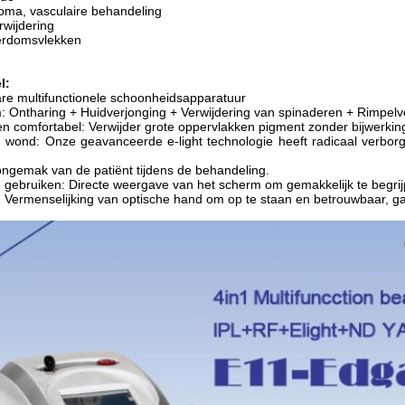
ioma, vasculaire behandeling
rwijdering
derdomsvlekken
l
:
are multifunctionele schoonheidsapparatuur
: Ontharing + Huidverjonging + Verwijdering van spinaderen + Rimpelver
 en comfortabel: Verwijder grote oppervlakken pigment zonder bijwerkingen
n wond: Onze geavanceerde e-light technologie heeft radicaal verborg
 ongemak van de patiënt tijdens de behandeling.
e gebruiken: Directe weergave van het scherm om gemakkelijk te begrij
e: Vermenselijking van optische hand om op te staan en betrouwbaar, g