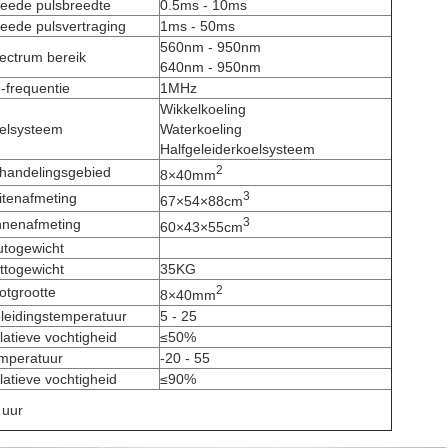
eede pulsbreedte
0.5ms - 10ms
eede pulsvertraging
1ms - 50ms
560nm - 950nm
ectrum bereik
640nm - 950nm
-frequentie
1MHz
Wikkelkoeling
elsysteem
Waterkoeling
Halfgeleiderkoelsysteem
2
handelingsgebied
8×40mm
3
itenafmeting
67×54×88cm
3
nnenafmeting
60×43×55cm
utogewicht
ttogewicht
35KG
2
otgrootte
8×40mm
leidingstemperatuur
5 - 25
latieve vochtigheid
≤50%
mperatuur
-20 - 55
latieve vochtigheid
≤90%
 uur