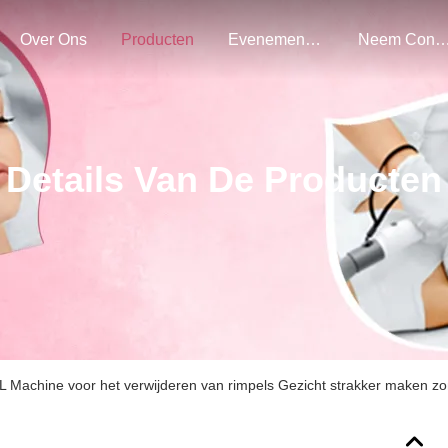
Over Ons
Producten
Evenementen
Neem Contact Met O
Details Van De Producten
L Machine voor het verwijderen van rimpels Gezicht strakker maken z