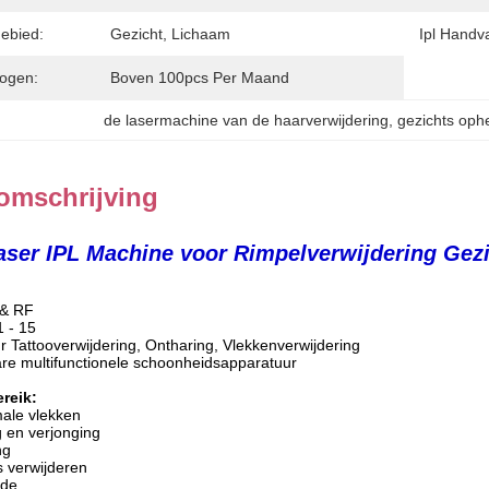
ebied:
Gezicht, Lichaam
Ipl Handva
ogen:
Boven 100pcs Per Maand
de lasermachine van de haarverwijdering
, 
gezichts oph
omschrijving
aser IPL Machine voor Rimpelverwijdering Gez
 & RF
 - 15
r Tattooverwijdering, Ontharing, Vlekkenverwijdering
are multifunctionele schoonheidsapparatuur
reik
:
male vlekken
g en verjonging
ng
s verwijderen
ade