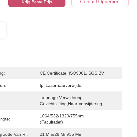
Contact Opnemen
Krijg Beste Prijs
ng:
CE Certificate, ISO9001, SGS,BV
en:
Ipl Laserhaarverwijder
Tatoeage Verwijdering, 
Gezichtslifting,haar Verwijdering
1064/532/1320/755nm 
engte:
(facultatief)
rootte Van Rf:
21 Mm/28 Mm/35 Mm