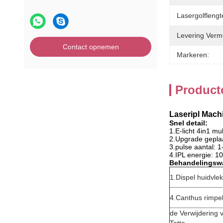
Lasergolflengt
Levering Verm
Contact opnemen
Markeren:
Product
Laseripl Mach
Snel detail:
1.E-licht 4in1 mu
2.Upgrade geplaa
3.pulse aantal: 1
4.IPL energie: 1
Behandelingswa
1.Dispel huidvle
4.Canthus rimpel
de Verwijdering 