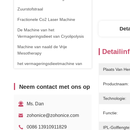
Zuurstofstraal
Fractionele Co2 Laser Machine
Deta
De Machine van het
Vermageringsdieet van Cryolipolysis
Machine van naald de Vrije
Detailin
Mesotherapy
het vermageringsdieetmachine van
Plaats Van He
het cavitatielichaam
de verwijderingsmachine van de
Productnaam:
Neem contact met ons op
spinader
RF-apparatuur
Technologie:
Ms. Dan
Fysiotherapieapparaat
Functie:
zohonice@zohonice.com
1470nm diodelaser
0086 13910911829
IPL-Golflengte