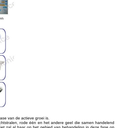
ase van de actieve groei is.
 lichtstralen, rode één en het andere geel die samen handelend
iet zal al haar op het gebied van behandeling in deze fase op