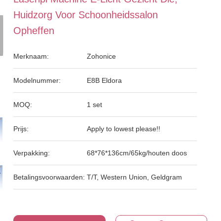
Huidzorg Voor Schoonheidssalon
Opheffen
Merknaam:
Zohonice
Modelnummer:
E8B Eldora
MOQ:
1 set
Prijs:
Apply to lowest please!!
Verpakking:
68*76*136cm/65kg/houten doos
Betalingsvoorwaarden:
T/T, Western Union, Geldgram