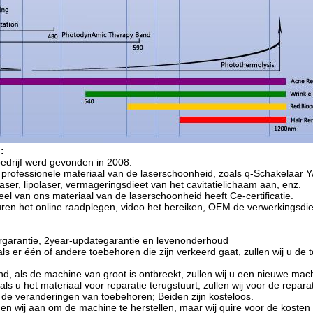
:
edrijf werd gevonden in 2008.
 professionele materiaal van de laserschoonheid, zoals q-Schakelaar YA
aser, lipolaser, vermageringsdieet van het cavitatielichaam aan, enz.
eel van ons materiaal van de laserschoonheid heeft Ce-certificatie.
uren het online raadplegen, video het bereiken, OEM de verwerkingsdi
rgarantie, 2year-updategarantie en levenonderhoud
als er één of andere toebehoren die zijn verkeerd gaat, zullen wij u de
d, als de machine van groot is ontbreekt, zullen wij u een nieuwe mac
als u het materiaal voor reparatie terugstuurt, zullen wij voor de reparat
 de veranderingen van toebehoren; Beiden zijn kosteloos.
den wij aan om de machine te herstellen, maar wij quire voor de koste