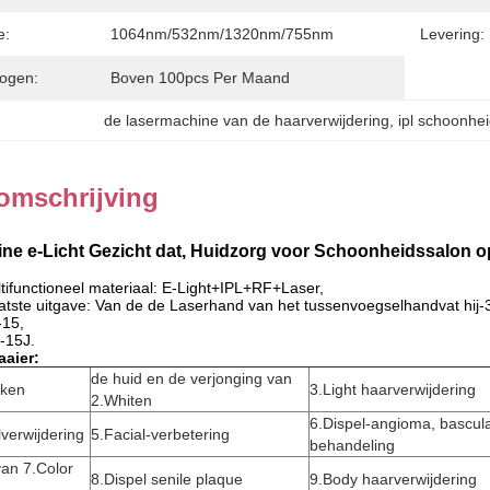
e:
1064nm/532nm/1320nm/755nm
Levering:
ogen:
Boven 100pcs Per Maand
de lasermachine van de haarverwijdering
, 
ipl schoonhe
omschrijving
ine e-Licht Gezicht dat, Huidzorg voor Schoonheidssalon o
ltifunctioneel materiaal: E-Light+IPL+RF+Laser,
tste uitgave: Van de de Laserhand van het tussenvoegselhandvat hij-3
-15,
0-15J.
aier:
de huid en de verjonging van
kken
3.Light haarverwijdering
2.Whiten
6.Dispel-angioma, bascul
verwijdering
5.Facial-verbetering
behandeling
van 7.Color
8.Dispel senile plaque
9.Body haarverwijdering