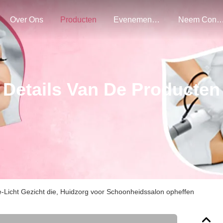
Over Ons
Producten
Evenementen
Neem Contact Met O
Details Van De Producten
e-Licht Gezicht die, Huidzorg voor Schoonheidssalon opheffen