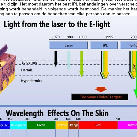
e tijd zijn. Het moet daarom het best IPL behandelingen over verschei
itting wordt behandeld in volgende wordt beïnvloed. De manier het haar 
ng aan te passen om de behoeften van elke persoon aan te passen.