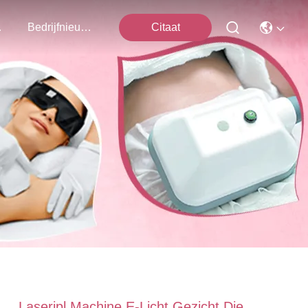
ns Op
Bedrijfnieuws
Citaat
Laseripl Machine E-Licht Gezicht Die,