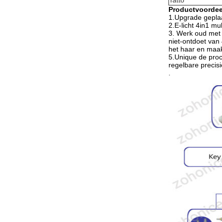
Tatto
Productvoordee
1.Upgrade geplaa
2.E-licht 4in1 mu
3. Werk oud met
niet-ontdoet van
het haar en maakt
5.Unique de proce
regelbare precisi
.