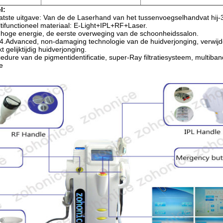
l:
tste uitgave: Van de de Laserhand van het tussenvoegselhandvat hij-3
ltifunctioneel materiaal: E-Light+IPL+RF+Laser.
 hoge energie, de eerste overweging van de schoonheidssalon.
 4.Advanced, non-damaging technologie van de huidverjonging, verwijd
 gelijktijdig huidverjonging.
dure van de pigmentidentificatie, super-Ray filtratiesysteem, multiband
e