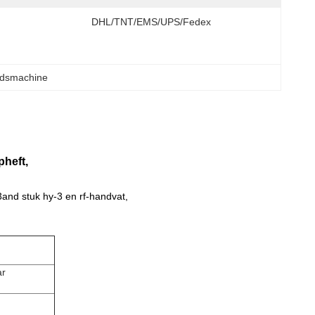
DHL/TNT/EMS/UPS/Fedex
idsmachine
pheft,
and stuk hy-3 en rf-handvat,
ar