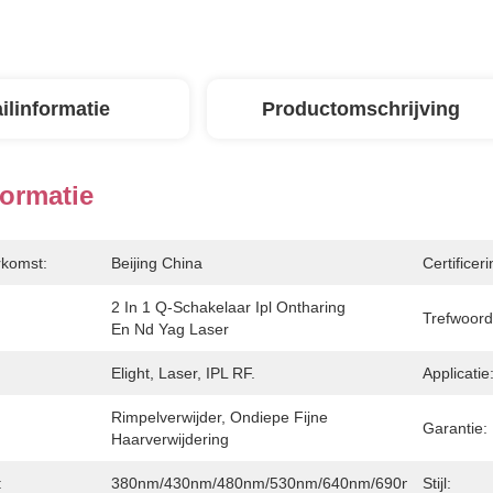
ilinformatie
Productomschrijving
formatie
rkomst:
Beijing China
Certificeri
2 In 1 Q-Schakelaar Ipl Ontharing 
Trefwoord
En Nd Yag Laser
Elight, Laser, IPL RF.
Applicatie
Rimpelverwijder, Ondiepe Fijne 
Garantie:
Haarverwijdering
:
380nm/430nm/480nm/530nm/640nm/690nm/750nm
Stijl: