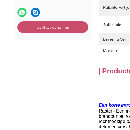
Pulsintervaltijd
Sollicitatie:
Contact opnemen
Levering Verm
Markeren:
Product
Een korte int
Raster - Een m
brandpunten va
rechthoekige pa
delen en versc