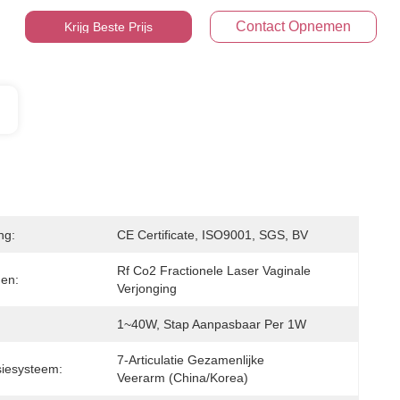
Contact Opnemen
Krijg Beste Prijs
ng:
CE Certificate, ISO9001, SGS, BV
Rf Co2 Fractionele Laser Vaginale 
en:
Verjonging
1~40W, Stap Aanpasbaar Per 1W
7-Articulatie Gezamenlijke 
iesysteem:
Veerarm (China/Korea)