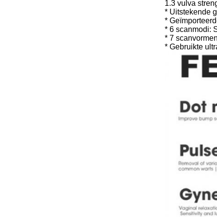
1.3 vulva stren
* Uitstekende g
* Geïmporteerd
* 6 scanmodi: 
* 7 scanvormen:
* Gebruikte ult