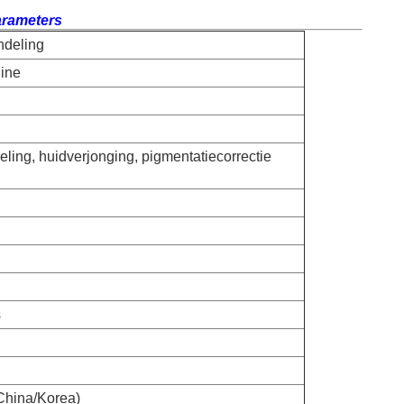
arameters
ndeling
hine
ling, huidverjonging, pigmentatiecorrectie
s
(China/Korea)