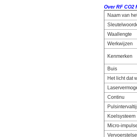
Over RF CO2 F
Naam van het
Sleutelwoord
Waallengte
Werkwijzen
Kenmerken
Buis
Het licht dat w
Laservermog
Continu
Pulsintervalti
Koelsysteem
Micro-impuls
Vervoerstelse