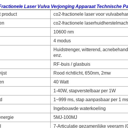
ractionele Laser Vulva Verjonging Apparaat Technische P
 product
co2-fractionele laser voor vulvabeha
en
co2-fractionele laserhuidherstelmac
10600 nm
4 modus
Huidstrenger, witterend, acnebehande
enz.
RF-buis / glasbuis
ijst
Rood richtlicht, 650nm, 2mw
en
40 Watt
1-40W, stapverstelbaar per 1W
jd
1~999 ms, stap aanpasbaar per 1 m
Ingebouwde waterkoeling
energie
5MJ-100MJ
l
7-Articulatie gezamenlijke veerarm 