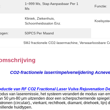
1~999 Ms, Stap Aanpasbaar Per 1 
:
Functie:
Ms
Kliniek, Ziekenhuis, 
Koelsyst
Schoonheidssalon Enz.
ogen:
50PCS Per Maand
5MJ fractionele CO2-lasermachine
, 
Verwaarloosbare C
omschrijving
CO2-fractionele laserrimpelverwijdering Acnev
roductie van RF CO2 Fractional Laser Vulva Rejuvenation D
odus van laseremissie, het systeem verandert de modus van emis
n 50 μm-80 μm uitzenden door een scherpschermende spiegel,
tronen (circulair)., vierkant, rechthoek, diamant, driehoek, lijn
hillende huidtypen.