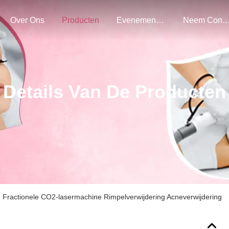
Over Ons
Producten
Evenementen
Neem Contact Met O
Details Van De Producten
 Fractionele CO2-lasermachine Rimpelverwijdering Acneverwijdering