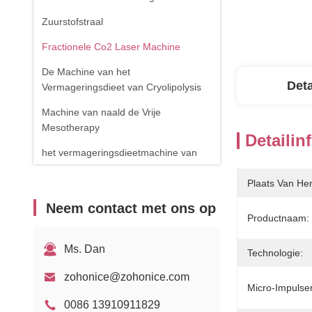
Zuurstofstraal
Fractionele Co2 Laser Machine
De Machine van het
Deta
Vermageringsdieet van Cryolipolysis
Machine van naald de Vrije
Mesotherapy
Detailin
het vermageringsdieetmachine van
het cavitatielichaam
Plaats Van He
de verwijderingsmachine van de
Neem contact met ons op
spinader
Productnaam:
RF-apparatuur
Ms. Dan
Technologie:
Fysiotherapieapparaat
zohonice@zohonice.com
1470nm diodelaser
Micro-Impulse
0086 13910911829