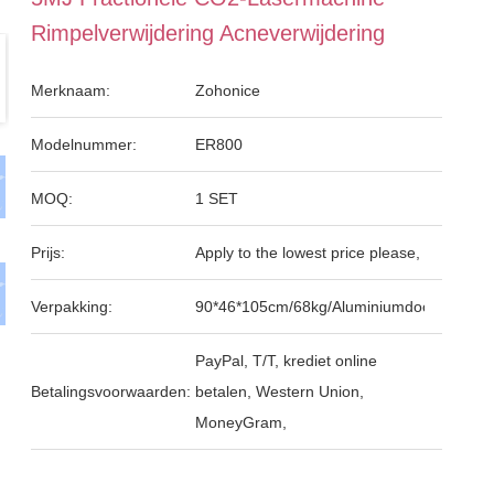
Rimpelverwijdering Acneverwijdering
Merknaam:
Zohonice
Modelnummer:
ER800
MOQ:
1 SET
Prijs:
Apply to the lowest price please,
Verpakking:
90*46*105cm/68kg/Aluminiumdoos
PayPal, T/T, krediet online
Betalingsvoorwaarden:
betalen, Western Union,
MoneyGram,