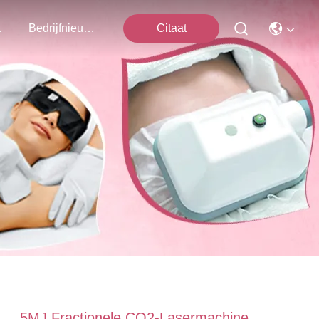
ns Op
Bedrijfnieuws
Citaat
5MJ Fractionele CO2-Lasermachine