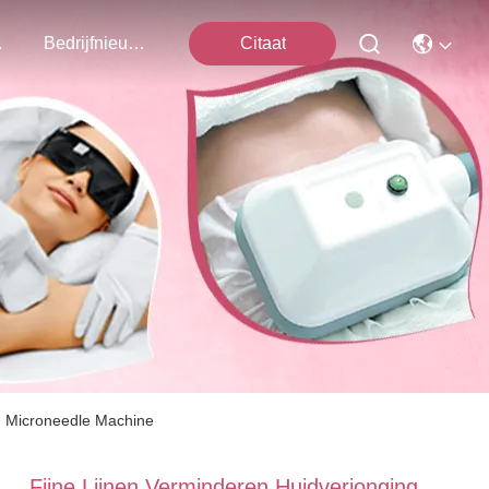
ns Op
Bedrijfnieuws
Citaat
RF Microneedle Machine
Fijne Lijnen Verminderen Huidverjonging