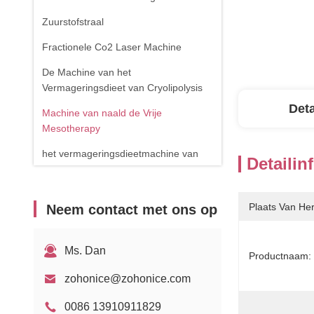
Zuurstofstraal
Fractionele Co2 Laser Machine
De Machine van het
Vermageringsdieet van Cryolipolysis
Deta
Machine van naald de Vrije
Mesotherapy
het vermageringsdieetmachine van
Detailin
het cavitatielichaam
de verwijderingsmachine van de
Plaats Van He
Neem contact met ons op
spinader
RF-apparatuur
Ms. Dan
Productnaam:
Fysiotherapieapparaat
zohonice@zohonice.com
1470nm diodelaser
0086 13910911829