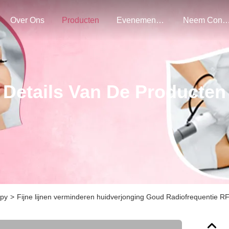
Over Ons
Producten
Evenementen
Neem Contact Met O
Details Van De Producten
apy
>
Fijne lijnen verminderen huidverjonging Goud Radiofrequentie 