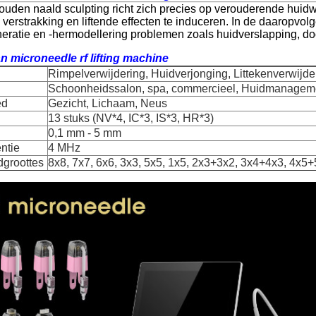
ouden naald sculpting richt zich precies op verouderende huid
verstrakking en liftende effecten te induceren. In de daaropvo
eratie en -hermodellering problemen zoals huidverslapping, do
an
microneedle rf lifting machine
Rimpelverwijdering, Huidverjonging, Littekenverwijde
Schoonheidssalon, spa, commercieel, Huidmanagem
ed
Gezicht, Lichaam, Neus
13 stuks (NV*4, IC*3, IS*3, HR*3)
0,1 mm - 5 mm
ntie
4 MHz
dgroottes
8x8, 7x7, 6x6, 3x3, 5x5, 1x5, 2x3+3x2, 3x4+4x3, 4x5