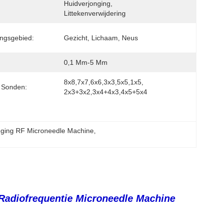
Huidverjonging, 
Littekenverwijdering
ngsgebied:
Gezicht, Lichaam, Neus
0,1 Mm-5 Mm
8x8,7x7,6x6,3x3,5x5,1x5, 
 Sonden:
2x3+3x2,3x4+4x3,4x5+5x4
nging RF Microneedle Machine
, 
Radiofrequentie Microneedle Machine