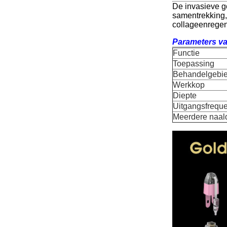
De invasieve g
samentrekking, 
collageenregen
Parameters v
Functie
Toepassing
Behandelgebi
Werkkop
Diepte
Uitgangsfreque
Meerdere naal