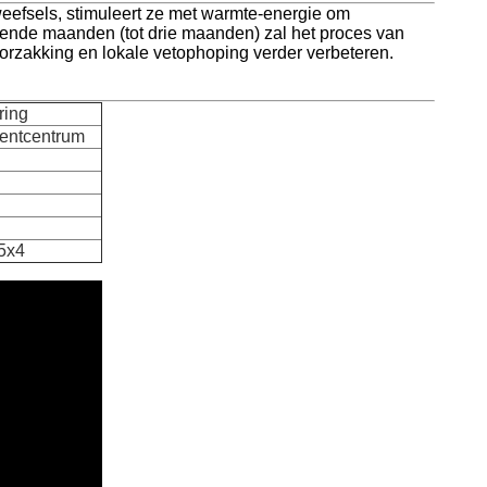
weefsels, stimuleert ze met warmte-energie om
lgende maanden (tot drie maanden) zal het proces van
orzakking en lokale vetophoping verder verbeteren.
ring
entcentrum
+5x4