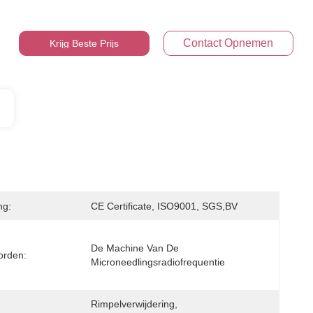
Contact Opnemen
Krijg Beste Prijs
ng:
CE Certificate, ISO9001, SGS,BV
De Machine Van De 
orden:
Microneedlingsradiofrequentie
Rimpelverwijdering, 