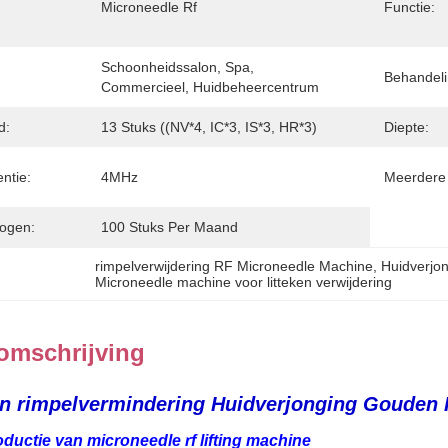
Microneedle Rf
Functie:
Schoonheidssalon, Spa, 
Behandeli
Commercieel, Huidbeheercentrum
d:
13 Stuks ((NV*4, IC*3, IS*3, HR*3)
Diepte:
ntie:
4MHz
Meerdere
ogen:
100 Stuks Per Maand
rimpelverwijdering RF Microneedle Machine
, 
Huidverjo
Microneedle machine voor litteken verwijdering
omschrijving
en rimpelvermindering Huidverjonging Gouden 
roductie van
microneedle rf lifting machine