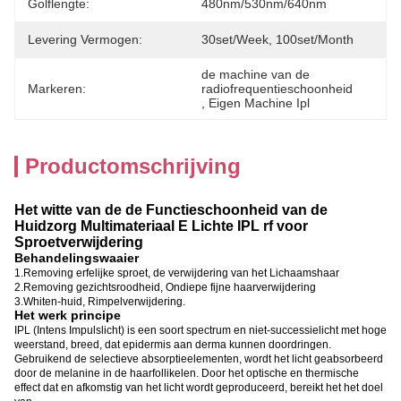
Golflengte:
480nm/530nm/640nm
Levering Vermogen:
30set/week, 100set/Month
de machine van de 
Markeren:
radiofrequentieschoonheid
, 
Eigen Machine Ipl
Productomschrijving
Het witte van de de Functieschoonheid van de
Huidzorg Multimateriaal E Lichte IPL rf voor
Sproetverwijdering
Behandelingswaaier
1.Removing erfelijke sproet, de verwijdering van het Lichaamshaar
2.Removing gezichtsroodheid,
Ondiepe fijne haarverwijdering
3.Whiten-huid, Rimpelverwijdering.
Het werk principe
IPL (Intens Impulslicht) is een soort spectrum en niet-successielicht met hoge
weerstand, breed, dat epidermis aan derma kunnen doordringen.
Gebruikend de selectieve absorptieelementen, wordt het licht geabsorbeerd
door de melanine in de haarfollikelen. Door het optische en thermische
effect dat en afkomstig van het licht wordt geproduceerd, bereikt het het doel