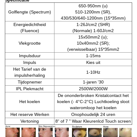
Specificatie
650-950nm (u)
Golflengte (Spectrum)
510-1200nm (SR),
430/530/640-1200nm (15*35mm)
Energiedichtheid
1-26J/cm2 (SHR)
(Fluence)
(Normale) 1-60J/cm2
15x50mm2 (u);
Vlekgrootte
10x40mm2 (SR);
(verwisselbaar) 15*35mm2
Impulsduur
1-15ms
Impuls
Kies uit
Het Tarief van de
1-10Hz
impulsherhaling
Tijdopnemer
1-jaren '30
IPL Piekmacht
2500W/2000W
De ononderbroken Kristalcontact het
Het koelen
koelen (- 4°C-2°C) Luchtkoeling sloot
wateromloop het koelen
Het reserve Werken
Onophoudelijk 24 uren
Vertoning
8“ of 7 " Waar Kleurenlcd Touch screen