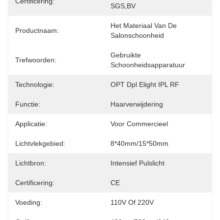
Certificering:
SGS,BV
Het Materiaal Van De 
Productnaam:
Salonschoonheid
Gebruikte 
Trefwoorden:
Schoonheidsapparatuur
Technologie:
OPT Dpl Elight IPL RF
Functie:
Haarverwijdering
Applicatie:
Voor Commercieel
Lichtvlekgebied:
8*40mm/15*50mm
Lichtbron:
Intensief Pulslicht
Certificering:
CE
Voeding:
110V Of 220V