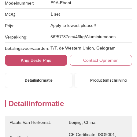
E9A-Eboni
Modelnummer:
1 set
MOQ:
Apply to lowest please!!
Prijs:
56*57*87cm/46kg/Aluminiumdoos
Verpakking:
T/T, de Western Union, Geldgram
Betalingsvoorwaarden:
Krijg Beste Prijs
Contact Opnemen
Detailinformatie
Productomschrijving
Detailinformatie
Plaats Van Herkomst:
Beijing, China
CE Certificate, ISO9001, 