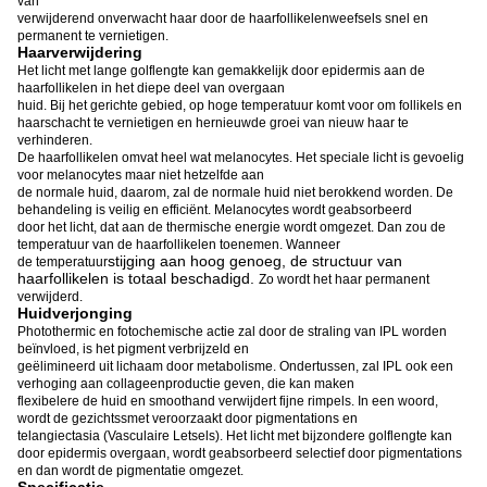
van
verwijderend onverwacht haar door de haarfollikelenweefsels snel en
permanent te vernietigen.
Haarverwijdering
Het licht met lange golflengte kan gemakkelijk door epidermis aan de
haarfollikelen in het diepe deel van overgaan
huid. Bij het gerichte gebied, op hoge temperatuur komt voor om follikels en
haarschacht te vernietigen en hernieuwde groei van nieuw haar te
verhinderen.
De haarfollikelen omvat heel wat melanocytes. Het speciale licht is gevoelig
voor melanocytes maar niet hetzelfde aan
de normale huid, daarom, zal de normale huid niet berokkend worden. De
behandeling is veilig en efficiënt. Melanocytes wordt geabsorbeerd
door het licht, dat aan de thermische energie wordt omgezet. Dan zou de
temperatuur van de haarfollikelen toenemen. Wanneer
stijging aan hoog genoeg, de structuur van
de temperatuur
haarfollikelen is totaal beschadigd.
Zo wordt het haar permanent
verwijderd.
Huidverjonging
Photothermic en fotochemische actie zal door de straling van IPL worden
beïnvloed, is het pigment verbrijzeld en
geëlimineerd uit lichaam door metabolisme. Ondertussen, zal IPL ook een
verhoging aan collageenproductie geven, die kan maken
flexibelere de huid en smoothand verwijdert fijne rimpels. In een woord,
wordt de gezichtssmet veroorzaakt door pigmentations en
telangiectasia (Vasculaire Letsels). Het licht met bijzondere golflengte kan
door epidermis overgaan, wordt geabsorbeerd selectief door pigmentations
en dan wordt de pigmentatie omgezet.