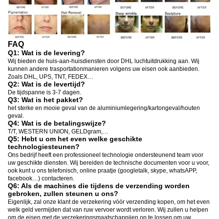
FAQ
Q1: Wat is de levering?
Wij bieden de huis-aan-huisdiensten door DHL luchtuitdrukking aan. Wij
kunnen andere trasportationmanieren volgens uw eisen ook aanbieden.
Zoals DHL, UPS, TNT, FEDEX…
Q2: Wat is de levertijd?
De tijdspanne is 3-7 dagen.
Q3: Wat is het pakket?
het sterke en mooie geval van de aluminiumlegering/kartongeval/houten
geval.
Q4: Wat is de betalingswijze?
T/T, WESTERN UNION, GELDgram,…
Q5: Hebt u om het even welke geschikte
technologiesteunen?
Ons bedrijf heeft een professioneel technologie ondersteunend team voor
uw geschikte diensten. Wij bereiden de technische documenten voor u voor,
ook kunt u ons telefonisch, online praatje (googletalk, skype, whatsAPP,
facebook…) contacteren.
Q6: Als de machines die tijdens de verzending worden
gebroken, zullen steunen u ons?
Eigenlijk, zal onze klant de verzekering vóór verzending kopen, om het even
welk geld vermijden dat van ruw vervoer wordt verloren. Wij zullen u helpen
om de eisen met de verzekeringsmaatschappijen op te lossen om uw