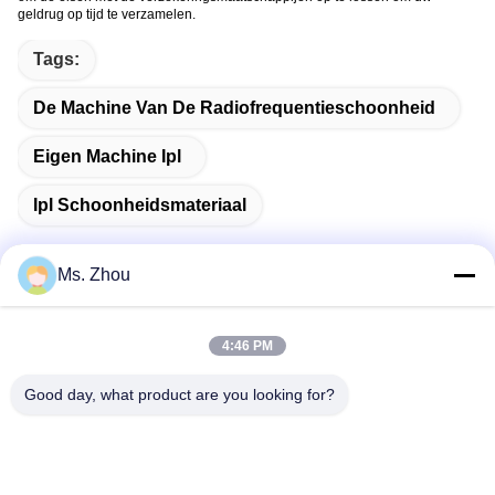
geldrug op tijd te verzamelen.
Tags:
De Machine Van De Radiofrequentieschoonheid
Eigen Machine Ipl
Ipl Schoonheidsmateriaal
Ms. Zhou
Snel contact
4:46 PM
Good day, what product are you looking for?
Adres
Road van No.58dazhuang, TianGongYuan-Straat, Daxing-
District, Peking, China
Tel.