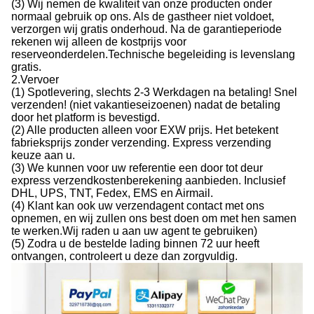
(3) Wij nemen de kwaliteit van onze producten onder
normaal gebruik op ons. Als de gastheer niet voldoet,
verzorgen wij gratis onderhoud. Na de garantieperiode
rekenen wij alleen de kostprijs voor
reserveonderdelen.Technische begeleiding is levenslang
gratis.
2.
Vervoer
(1) Spotlevering, slechts 2-3 Werkdagen na betaling! Snel
verzenden! (niet vakantieseizoenen) nadat de betaling
door het platform is bevestigd.
(2) Alle producten alleen voor EXW prijs. Het betekent
fabrieksprijs zonder verzending. Express verzending
keuze aan u.
(3) We kunnen voor uw referentie een door tot deur
express verzendkostenberekening aanbieden. Inclusief
DHL, UPS, TNT, Fedex, EMS en Airmail.
(4) Klant kan ook uw verzendagent contact met ons
opnemen, en wij zullen ons best doen om met hen samen
te werken.Wij raden u aan uw agent te gebruiken)
(5) Zodra u de bestelde lading binnen 72 uur heeft
ontvangen, controleert u deze dan zorgvuldig.