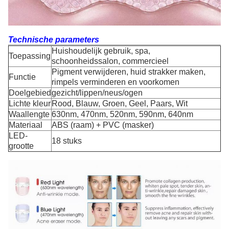
Technische parameters
Huishoudelijk gebruik, spa,
Toepassing
schoonheidssalon, commercieel
Pigment verwijderen, huid strakker maken,
Functie
rimpels verminderen en voorkomen
Doelgebied
gezicht/lippen/neus/ogen
Lichte kleur
Rood, Blauw, Groen, Geel, Paars, Wit
Waallengte
630nm, 470nm, 520nm, 590nm, 640nm
Materiaal
ABS (raam) + PVC (masker)
LED-
18 stuks
grootte