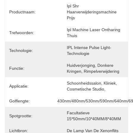
Ipl Shr 
Productnaam:
Haarverwijderingsmachine 
Prijs
Ipl Machine Laser Ontharing 
Trefwoorden:
Thuis
IPL Intense Pulse Light-
Technologie:
Technologie
Huidverjonging, Donkere 
Functie:
Kringen, Rimpelverwijdering
Schoonheidssalon, Kliniek, 
Applicatie:
Cosmetische Studio,
Golflengte:
430nm/480nm/530nm/590nm/640nm/6
Facultatieve 
Spotgrootte:
15*50mm/10*40MM/8*40MM
Lichtbron:
De Lamp Van De Xenonflits