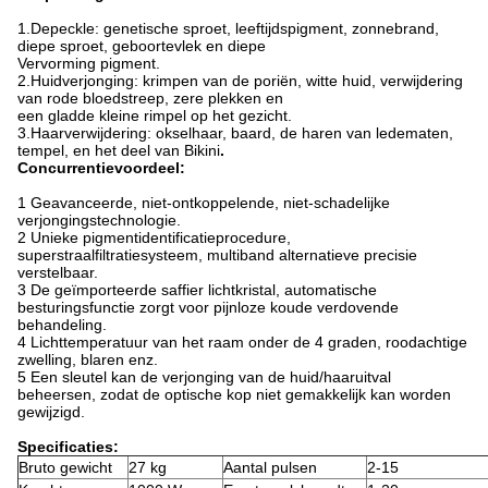
1.Depeckle: genetische sproet, leeftijdspigment, zonnebrand,
diepe sproet, geboortevlek en diepe
Vervorming pigment.
2.Huidverjonging: krimpen van de poriën, witte huid, verwijdering
van rode bloedstreep, zere plekken en
een gladde kleine rimpel op het gezicht.
3.Haarverwijdering: okselhaar, baard, de haren van ledematen,
tempel, en het deel van Bikini
.
Concurrentievoordeel:
1 Geavanceerde, niet-ontkoppelende, niet-schadelijke
verjongingstechnologie.
2 Unieke pigmentidentificatieprocedure,
superstraalfiltratiesysteem, multiband alternatieve precisie
verstelbaar.
3 De geïmporteerde saffier lichtkristal, automatische
besturingsfunctie zorgt voor pijnloze koude verdovende
behandeling.
4 Lichttemperatuur van het raam onder de 4 graden, roodachtige
zwelling, blaren enz.
5 Een sleutel kan de verjonging van de huid/haaruitval
beheersen, zodat de optische kop niet gemakkelijk kan worden
gewijzigd.
Specificaties:
Bruto gewicht
27 kg
Aantal pulsen
2-15