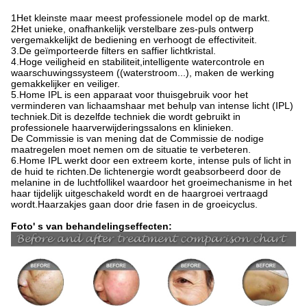
1Het kleinste maar meest professionele model op de markt.
2Het unieke, onafhankelijk verstelbare zes-puls ontwerp
vergemakkelijkt de bediening en verhoogt de effectiviteit.
3.
De geïmporteerde filters en saffier lichtkristal.
4.Hoge veiligheid en stabiliteit,intelligente watercontrole en
waarschuwingssysteem ((waterstroom...), maken de werking
gemakkelijker en veiliger.
5.Home IPL is een apparaat voor thuisgebruik voor het
verminderen van lichaamshaar met behulp van intense licht (IPL)
techniek.Dit is dezelfde techniek die wordt gebruikt in
professionele haarverwijderingssalons en klinieken.
De Commissie is van mening dat de Commissie de nodige
maatregelen moet nemen om de situatie te verbeteren.
6.Home IPL werkt door een extreem korte, intense puls of licht in
de huid te richten.De lichtenergie wordt geabsorbeerd door de
melanine in de luchtfollikel waardoor het groeimechanisme in het
haar tijdelijk uitgeschakeld wordt en de haargroei vertraagd
wordt.Haarzakjes gaan door drie fasen in de groeicyclus.
Foto' s van behandelingseffecten: