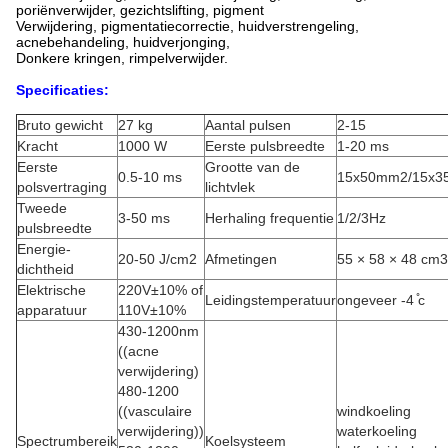
poriënverwijder, gezichtslifting, pigment
Verwijdering, pigmentatiecorrectie, huidverstrengeling,
acnebehandeling, huidverjonging,
Donkere kringen, rimpelverwijder.
Specificaties:
Bruto gewicht
27 kg
Aantal pulsen
2-15
Kracht
1000 W
Eerste pulsbreedte
1-20 ms
Eerste
Grootte van de
0.5-10 ms
15x50mm2/15x
polsvertraging
lichtvlek
Tweede
3-50 ms
Herhaling frequentie
1/2/3Hz
pulsbreedte
Energie-
20-50 J/cm2
Afmetingen
55 × 58 × 48 cm3
dichtheid
Elektrische
220V±10% of
Leidingstemperatuur
ongeveer -4 ̊c
apparatuur
110V±10%
430-1200nm
((acne
verwijdering)
480-1200
((vasculaire
windkoeling
verwijdering))
waterkoeling
Spectrumbereik
Koelsysteem