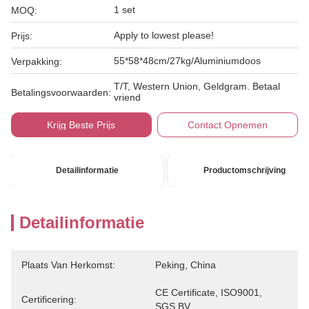
1 set
MOQ:
Apply to lowest please!
Prijs:
55*58*48cm/27kg/Aluminiumdoos
Verpakking:
T/T, Western Union, Geldgram. Betaal
Betalingsvoorwaarden:
vriend
Krijg Beste Prijs
Contact Opnemen
Detailinformatie
Productomschrijving
Detailinformatie
Plaats Van Herkomst:
Peking, China
CE Certificate, ISO9001, 
Certificering:
SGS,BV