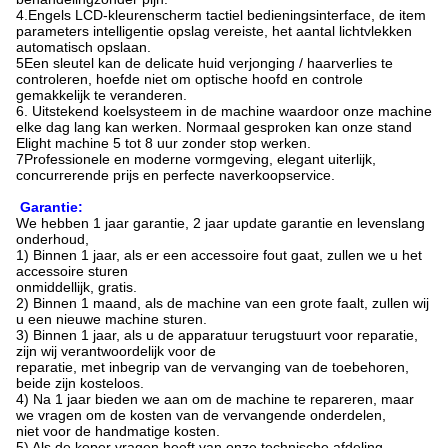
4.Engels LCD-kleurenscherm tactiel bedieningsinterface, de item
parameters intelligentie opslag vereiste, het aantal lichtvlekken
automatisch opslaan.
5Een sleutel kan de delicate huid verjonging / haarverlies te
controleren, hoefde niet om optische hoofd en controle
gemakkelijk te veranderen.
6. Uitstekend koelsysteem in de machine waardoor onze machine
elke dag lang kan werken. Normaal gesproken kan onze stand
Elight machine 5 tot 8 uur zonder stop werken.
7Professionele en moderne vormgeving, elegant uiterlijk,
concurrerende prijs en perfecte naverkoopservice.
Garantie:
We hebben 1 jaar garantie, 2 jaar update garantie en levenslang
onderhoud,
1) Binnen 1 jaar, als er een accessoire fout gaat, zullen we u het
accessoire sturen
onmiddellijk, gratis.
2) Binnen 1 maand, als de machine van een grote faalt, zullen wij
u een nieuwe machine sturen.
3) Binnen 1 jaar, als u de apparatuur terugstuurt voor reparatie,
zijn wij verantwoordelijk voor de
reparatie, met inbegrip van de vervanging van de toebehoren,
beide zijn kosteloos.
4) Na 1 jaar bieden we aan om de machine te repareren, maar
we vragen om de kosten van de vervangende onderdelen,
niet voor de handmatige kosten.
5) Als de koper vragen heeft van onze technische afdeling,