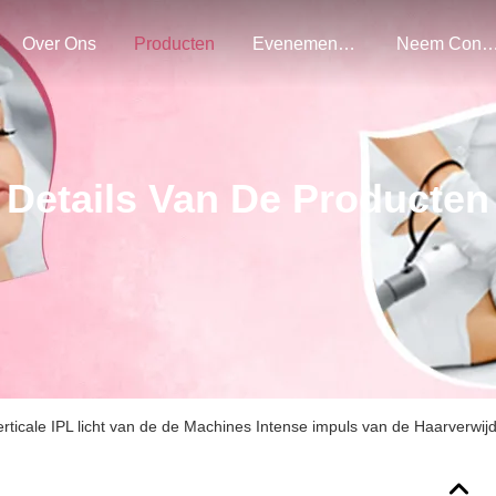
Over Ons
Producten
Evenementen
Neem Contact Met O
Details Van De Producten
erticale IPL licht van de de Machines Intense impuls van de Haarverwij