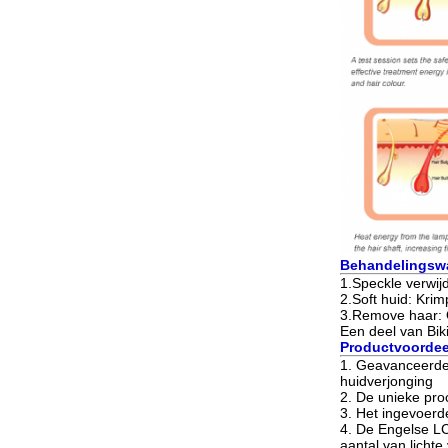
Behandelingsw
1.Speckle verwij
2.Soft huid: Krim
3.Remove haar: O
Een deel van Biki
Productvoordee
1.
Geavanceerde n
huidverjonging
2. De unieke proc
3. Het ingevoerde
4. De Engelse LC
aantal van lichte