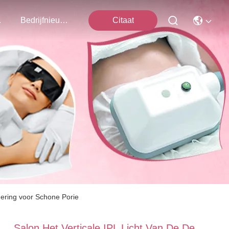
ns Op
Bedrijfnieuws
Citaat
dering voor Schone Porie
Salon Het Verticale IPL Licht Van De De