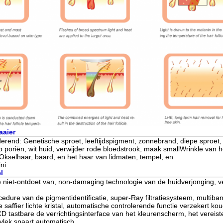
aaier
derend: Genetische sproet, leeftijdspigment, zonnebrand, diepe sproet
p poriën, wit huid, verwijder rode bloedstrook, maak smallWrinkle van h
kselhaar, baard, en het haar van lidmaten, tempel, en
ni.
l
iet-ontdoet van, non-damaging technologie van de huidverjonging, ver
edure van de pigmentidentificatie, super-Ray filtratiesysteem, multiban
 saffier lichte kristal, automatische controlerende functie verzekert 
D tastbare de verrichtingsinterface van het kleurenscherm, het vereist
 vlek spaart automatisch.