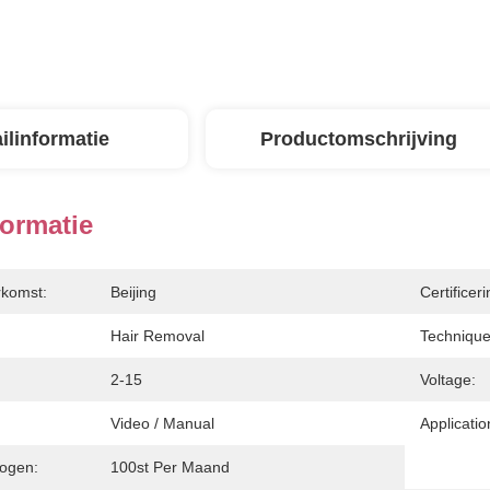
ilinformatie
Productomschrijving
formatie
rkomst:
Beijing
Certificeri
Hair Removal
Technique
:
2-15
Voltage:
Video / Manual
Applicatio
ogen:
100st Per Maand