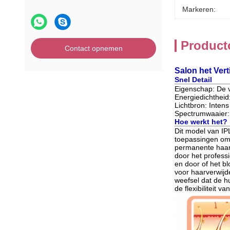
Markeren:
Product
Contact opnemen
Salon het Vert
Snel Detail
Eigenschap: De vl
Energiedichtheid
Lichtbron: Intens
Spectrumwaaier
Hoe werkt het?
Dit model van IP
toepassingen omv
permanente haarv
door het professi
en door of het b
voor haarverwijd
weefsel dat de hu
de flexibiliteit 