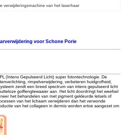
 de verwijderingsmachine van het laserhaar
aarverwijdering voor Schone Porie
PL (Intens Gepulseerd Licht) super fotontechnologie. De
nverlichting, rimpelverwijdering, verbeteren huidgrofheid,
t systeem zendt een breed spectrum van intens gepulseerd licht
 nutteloze golflengtewaaier aan. Het licht doordringt het weefsel
nneer het behandelen van met pigment gekleurde letsels of
rocessen van het lichaam verwijderen dan het verwonde
 productie van het collageen in dermis worden ertoe aangezet om