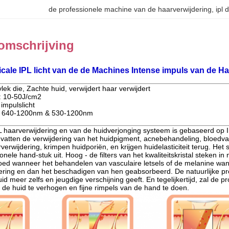
de professionele machine van de haarverwijdering
, 
ipl
omschrijving
icale IPL licht van de de Machines Intense impuls van de H
ek die, Zachte huid, verwijdert haar verwijdert
: 10-50J/cm2
 impulslicht
: 640-1200nm & 530-1200nm
L haarverwijdering en van de huidverjonging systeem is gebaseerd op I
atten de verwijdering van het huidpigment, acnebehandeling, bloedvate
erwijdering, krimpen huidporiën, en krijgen huidelasticiteit terug. He
onele hand-stuk uit. Hoog - de filters van het kwaliteitskristal steken in
loed wanneer het behandelen van vasculaire letsels of de melanine wa
ering en dan het beschadigen van hen geabsorbeerd. De natuurlijke p
id meer zelfs en jeugdige verschijning geeft. En tegelijkertijd, zal de
van de huid te verhogen en fijne rimpels van de hand te doen.