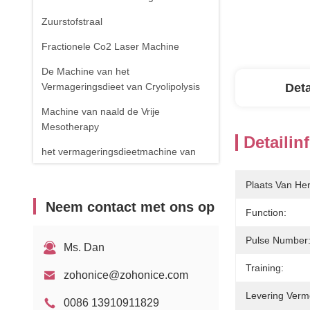
Zuurstofstraal
Fractionele Co2 Laser Machine
De Machine van het
Vermageringsdieet van Cryolipolysis
Deta
Machine van naald de Vrije
Mesotherapy
Detailin
het vermageringsdieetmachine van
het cavitatielichaam
Plaats Van He
de verwijderingsmachine van de
Neem contact met ons op
spinader
Function:
RF-apparatuur
Pulse Number
Ms. Dan
Fysiotherapieapparaat
Training:
zohonice@zohonice.com
1470nm diodelaser
Levering Verm
0086 13910911829