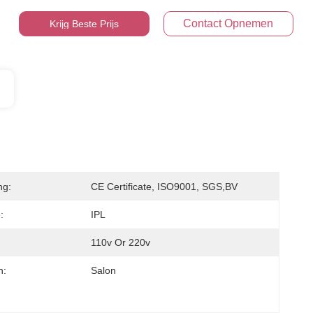
Contact Opnemen
Krijg Beste Prijs
ng:
CE Certificate, ISO9001, SGS,BV
:
IPL
110v Or 220v
n:
Salon