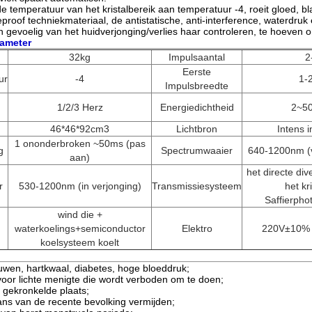
e temperatuur van het kristalbereik aan temperatuur -4, roeit gloed, bla
proof techniekmateriaal, de antistatische, anti-interference, waterdruk
an gevoelig van het huidverjonging/verlies haar controleren, te hoeven
ameter
32kg
Impulsaantal
2
Eerste
ur
-4
1-
Impulsbreedte
1/2/3 Herz
Energiedichtheid
2~5
46*46*92cm3
Lichtbron
Intens i
1 ononderbroken ~50ms (pas
g
Spectrumwaaier
640-1200nm (v
aan)
het directe div
r
530-1200nm (in verjonging)
Transmissiesysteem
het kr
Saffierpho
wind die +
waterkoelings+semiconductor
Elektro
220V±10%
koelsysteem koelt
wen, hartkwaal, diabetes, hoge bloeddruk;
voor lichte menigte die wordt verboden om te doen;
n gekronkelde plaats;
lans van de recente bevolking vermijden;