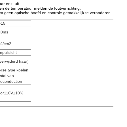
ar enz. uit
 en de temperatuur melden de foutverrichting.
 om geen optische hoofd en controle gemakkelijk te veranderen.
-15
20ms
0J/cm2
mpulslicht
erwijderd haar)
erse type koelen,
istal van
toconduction
 or110V±10%