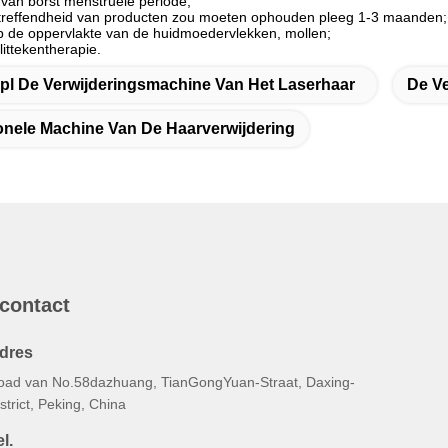
 van borst menstruele periode;
eltreffendheid van producten zou moeten ophouden pleeg 1-3 maanden;
op de oppervlakte van de huidmoedervlekken, mollen;
littekentherapie.
Ipl De Verwijderingsmachine Van Het Laserhaar
De V
onele Machine Van De Haarverwijdering
 contact
dres
oad van No.58dazhuang, TianGongYuan-Straat, Daxing-
strict, Peking, China
l.