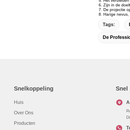
5. Het verbieden
6. Zijn in de do
7. De projectie 
8. Harige nevus, 
Tags:
De Professi
Snelkoppeling
Snel
Huis
A
R
Over Ons
Di
Producten
Te