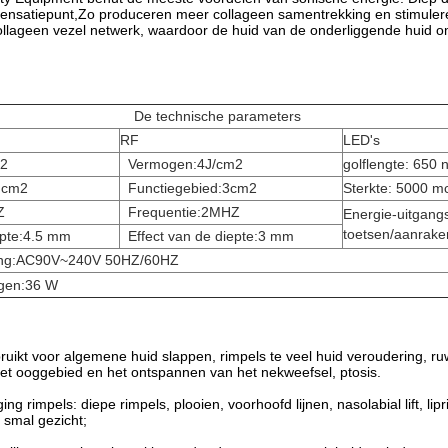
ensatiepunt,Zo produceren meer collageen samentrekking en stimuleren 
llageen vezel netwerk, waardoor de huid van de onderliggende huid om d
.
De technische parameters
RF
LED's
m2
Vermogen:4J/cm2
golflengte: 650 
4 cm2
Functiegebied:3cm2
Sterkte: 5000 m
Z
Frequentie:2MHZ
Energie-uitgan
toetsen/aanrake
epte:4.5 mm
Effect van de diepte:3 mm
ing:AC90V~240V 50HZ/60HZ
gen:36 W
ruikt voor algemene huid slappen, rimpels te veel huid veroudering, r
et ooggebied en het ontspannen van het nekweefsel, ptosis.
ing rimpels: diepe rimpels, plooien, voorhoofd lijnen, nasolabial lift, lip
r
, smal gezicht;