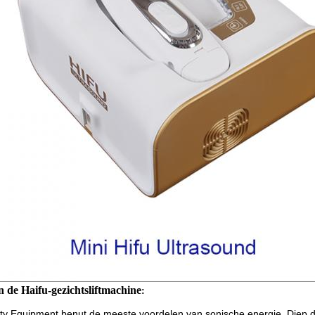
 de Haifu-gezichtsliftmachine
:
ty Equipment benut de meeste voordelen van sonische energie. Diep d