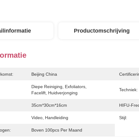
ilinformatie
Productomschrijving
formatie
rkomst:
Beijing China
Certificeri
Diepe Reiniging, Exfoliators, 
Techniek:
Facelift, Huidverjonging
35cm*30cm*16cm
HIFU-Freq
Video, Handleiding
Stijl:
ogen:
Boven 100pcs Per Maand