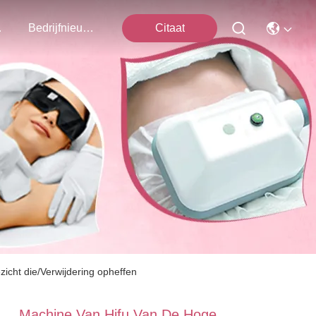
ns Op
Bedrijfnieuws
Citaat
zicht die/Verwijdering opheffen
Machine Van Hifu Van De Hoge