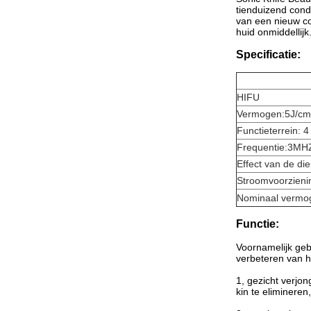
tienduizend cond
van een nieuw co
huid onmiddellijk
Specificatie:
HIFU
Vermogen:5J/c
Functieterrein: 
Frequentie:3MH
Effect van de di
Stroomvoorzien
Nominaal vermo
Functie:
Voornamelijk geb
verbeteren van h
1, gezicht verjong
kin te elimineren