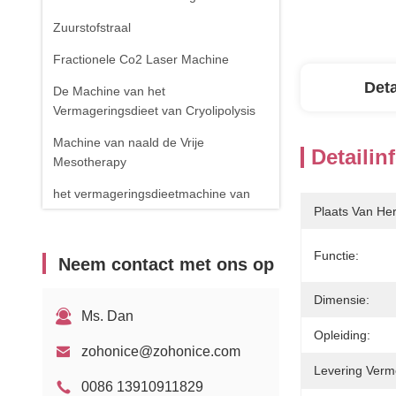
Zuurstofstraal
Fractionele Co2 Laser Machine
Deta
De Machine van het
Vermageringsdieet van Cryolipolysis
Machine van naald de Vrije
Detailin
Mesotherapy
het vermageringsdieetmachine van
Plaats Van He
het cavitatielichaam
de verwijderingsmachine van de
Functie:
Neem contact met ons op
spinader
RF-apparatuur
Dimensie:
Ms. Dan
Fysiotherapieapparaat
Opleiding:
zohonice@zohonice.com
1470nm diodelaser
Levering Verm
0086 13910911829