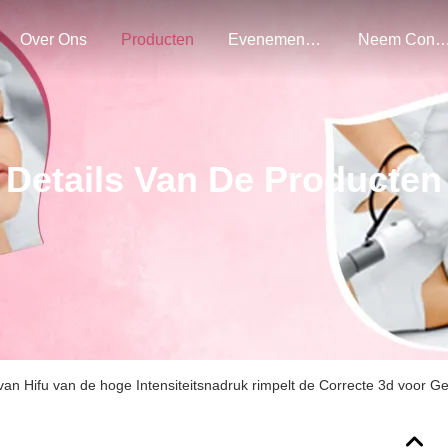
Over Ons
Producten
Evenementen
Neem Contact Met O
Details Van De Producten
an Hifu van de hoge Intensiteitsnadruk rimpelt de Correcte 3d voor Ge