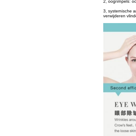
2, oogrimpels: o
3, systemische a
verwijderen vlin