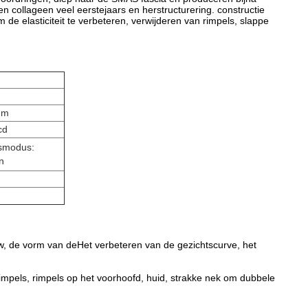
collageen veel eerstejaars en herstructurering. constructie
e elasticiteit te verbeteren, verwijderen van rimpels, slappe
nm
cd
gsmodus:
n
uw, de vorm van de
Het verbeteren van de gezichtscurve, het
impels, rimpels op het voorhoofd, huid, strakke nek om dubbele