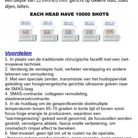
een diepte van 13 mm/8,0 mm. gericht op dikkere huid, zoals
dijen, billen.
Voordelen
1. In plaats van de traditionele chirurgische facelift met een niet-
invasieve techniek.
2. Verstevig de verslapte huid, verbeter verslapping en andere
tekenen van veroudering.
3. Met een speciale zender, transmissie van het huidoppervlak
geleiding van hoogenergetische gerichte ultrasone golven naar
de SMAS-laag.
4. SMAS-contractie: collageen remodeling,
elastinevezelcontractie.
5. In de huidlaag om de gespecificeerde doelmultiple
temperaturen boven 65-70 graden in korte tijd of boven sonic
focus hoge energie te produceren, waardoor een
"warmtegenezing"-gebied wordt gevormd, de focuscellen worden
gestold, vervolgens ablatie, fascia snelle verbetering, om
cosmetisch rimpel effect te bereiken.
6. Niet-invasief, geen tijd om uit te rusten na de operatie,
ultrasone golven zonder injecties, geen operatie, geen spoor van