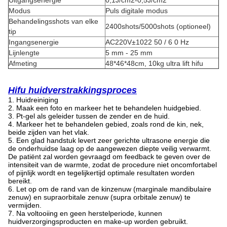
Modus
Puls digitale modus
Behandelingsshots van elke
2400shots/5000shots (optioneel)
tip
Ingangsenergie
AC220V±1022 50 / 6 0 Hz
Lijnlengte
5 mm - 25 mm
Afmeting
48*46*48cm, 10kg ultra lift hifu
Hifu huidverstrakkingsproces
1. Huidreiniging
2. Maak een foto en markeer het te behandelen huidgebied.
3. Pt-gel als geleider tussen de zender en de huid.
4. Markeer het te behandelen gebied, zoals rond de kin, nek,
beide zijden van het vlak.
5. Een glad handstuk levert zeer gerichte ultrasone energie die
de onderhuidse laag op de aangewezen diepte veilig verwarmt.
De patiënt zal worden gevraagd om feedback te geven over de
intensiteit van de warmte, zodat de procedure niet oncomfortabel
of pijnlijk wordt en tegelijkertijd optimale resultaten worden
bereikt.
6. Let op om de rand van de kinzenuw (marginale mandibulaire
zenuw) en supraorbitale zenuw (supra orbitale zenuw) te
vermijden.
7. Na voltooiing en geen herstelperiode, kunnen
huidverzorgingsproducten en make-up worden gebruikt.