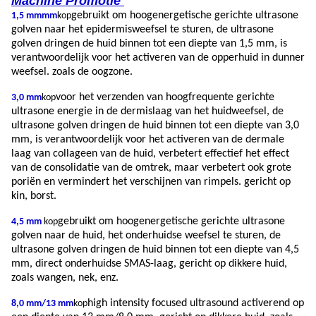
Machine Promotie
gebruikt om hoogenergetische gerichte ultrasone
1,5 mm
mm
kop
golven naar het epidermisweefsel te sturen, de ultrasone
golven dringen de huid binnen tot een diepte van 1,5 mm, is
verantwoordelijk voor het activeren van de opperhuid in dunner
weefsel. zoals de oogzone.
voor het verzenden van hoogfrequente gerichte
3,0 mm
kop
ultrasone energie in de dermislaag van het huidweefsel, de
ultrasone golven dringen de huid binnen tot een diepte van 3,0
mm, is verantwoordelijk voor het activeren van de dermale
laag van collageen van de huid, verbetert effectief het effect
van de consolidatie van de omtrek, maar verbetert ook grote
poriën en vermindert het verschijnen van rimpels. gericht op
kin, borst.
gebruikt om hoogenergetische gerichte ultrasone
4,5 mm
kop
golven naar de huid, het onderhuidse weefsel te sturen, de
ultrasone golven dringen de huid binnen tot een diepte van 4,5
mm, direct onderhuidse SMAS-laag, gericht op dikkere huid,
zoals wangen, nek, enz.
high intensity focused ultrasound activerend op
8,0 mm/13 mm
kop