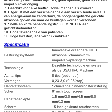
rimpel huidverjonging.
7. Geschikt voor elke leeftijd, zowel mannen als vrouwen.
8. Uitgerust met een verscheidenheid aan verschillende niveaus
van energie-emissie zenderhuid, de hoogenergetische gerichte
ultrasone golven die naar de huidlagen worden verzonden.
9. Snelle en korte behandelingstijd: 30 MINUTEN één
gezichtsbehandeling.
10. Hoge tevredenheid van patiënten.
11. Hoge kwaliteit, lage verbruiksartikelen.
Specificatie
Innovatieve draagbare HIFU
Besturingssysteem
ultrasone lichaamsvorm
rimpelverwijderingsmachine
Dezelfde technologie en systeem
Technologie
als de USA HIFU Machine
Aantal tips
8 tips (optioneel)
Vermogen
0,23-3,0 (0,25/stap)
Handvatsysteem
Schuivende binnenroosterinstelling
Scherm
8" inch touchscreen
1,5 mm/3,0 mm/4,5 mm/8,0
Penetratiediepte
mm/13 mm
Scherm
15 inch gekleurd touchscreen
Uitgangsenergie
0,1J/cm2-0,5J/cm2