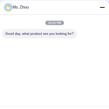
Ms. Zhou
Snel contact
10:21 PM
Good day, what product are you looking for?
Adres
Road van No.58dazhuang, TianGongYuan-Straat, Daxing-
District, Peking, China
Tel.
86-10-60296356
E-mail
zohonice@zohonice.com
Privacybeleid
|
Sitemap
| China Goed Kwaliteit Laseripl