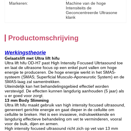
Markeren:
Machine van de hoge 
Intensiteits de 
Geconcentreerde Ultrasone 
klank
Productomschrijving
Werkingstheorie
Gelaatslift met Ultra lift hifu
Ultra lift hifu OD-H7 past High Intensity Focused Ultrtasound toe
en laat de ultrasone focus op een enkel punt vallen om hoge
energie te produceren. De hoge energie werkt in het SMAS-
systeem (SMAS; Superficial Musculo-Aponeurotic System) en de
SMAS-laag zal samentrekken.
Uiteindelijk kan het behandelingsgebied effectief worden
verstevigd. De effecten kunnen langdurig aanhouden (5 jaar) als
u er goed voor zorgt.
13 mm Body Slimming
Ultra lift hifu maakt gebruik van high intensity focused ultrasound,
genereert gerichte energie en gaat dieper in de cellulite om
cellulite te breken. Het is een invasieve, indrukwekkende en
langdurig effectieve behandeling om vet te verminderen, vooral
voor de buik, dijen en armen.
High intensity focused ultrasound richt zich op vet van 13 mm