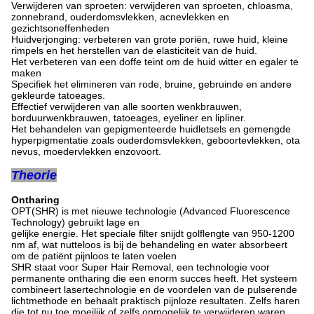
Verwijderen van sproeten: verwijderen van sproeten, chloasma,
zonnebrand, ouderdomsvlekken, acnevlekken en
gezichtsoneffenheden
Huidverjonging: verbeteren van grote poriën, ruwe huid, kleine
rimpels en het herstellen van de elasticiteit van de huid.
Het verbeteren van een doffe teint om de huid witter en egaler te
maken
Specifiek het elimineren van rode, bruine, gebruinde en andere
gekleurde tatoeages.
Effectief verwijderen van alle soorten wenkbrauwen,
borduurwenkbrauwen, tatoeages, eyeliner en lipliner.
Het behandelen van gepigmenteerde huidletsels en gemengde
hyperpigmentatie zoals ouderdomsvlekken, geboortevlekken, ota
nevus, moedervlekken enzovoort.
Theorie
Ontharing
OPT(SHR) is met nieuwe technologie (Advanced Fluorescence
Technology) gebruikt lage en
gelijke energie. Het speciale filter snijdt golflengte van 950-1200
nm af, wat nutteloos is bij de behandeling en water absorbeert
om de patiënt pijnloos te laten voelen
SHR staat voor Super Hair Removal, een technologie voor
permanente ontharing die een enorm succes heeft. Het systeem
combineert lasertechnologie en de voordelen van de pulserende
lichtmethode en behaalt praktisch pijnloze resultaten. Zelfs haren
die tot nu toe moeilijk of zelfs onmogelijk te verwijderen waren,