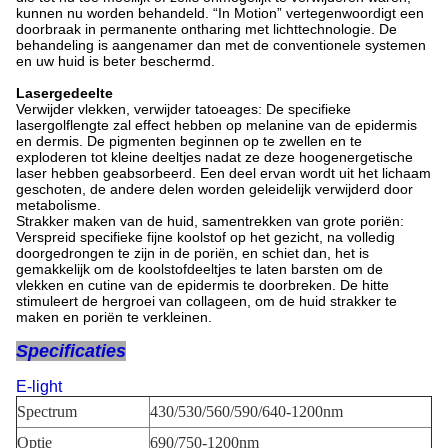
kunnen nu worden behandeld. “In Motion” vertegenwoordigt een
doorbraak in permanente ontharing met lichttechnologie. De
behandeling is aangenamer dan met de conventionele systemen
en uw huid is beter beschermd.
Lasergedeelte
Verwijder vlekken, verwijder tatoeages: De specifieke
lasergolflengte zal effect hebben op melanine van de epidermis
en dermis. De pigmenten beginnen op te zwellen en te
exploderen tot kleine deeltjes nadat ze deze hoogenergetische
laser hebben geabsorbeerd. Een deel ervan wordt uit het lichaam
geschoten, de andere delen worden geleidelijk verwijderd door
metabolisme.
Strakker maken van de huid, samentrekken van grote poriën:
Verspreid specifieke fijne koolstof op het gezicht, na volledig
doorgedrongen te zijn in de poriën, en schiet dan, het is
gemakkelijk om de koolstofdeeltjes te laten barsten om de
vlekken en cutine van de epidermis te doorbreken. De hitte
stimuleert de hergroei van collageen, om de huid strakker te
maken en poriën te verkleinen.
Specificaties
E-light
Spectrum
430/530/560/590/640-1200nm
Optie
690/750-1200nm