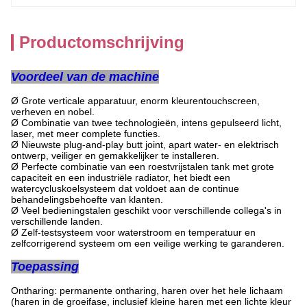
Productomschrijving
Voordeel van de machine
Ø Grote verticale apparatuur, enorm kleurentouchscreen,
verheven en nobel.
Ø Combinatie van twee technologieën, intens gepulseerd licht,
laser, met meer complete functies.
Ø Nieuwste plug-and-play butt joint, apart water- en elektrisch
ontwerp, veiliger en gemakkelijker te installeren.
Ø Perfecte combinatie van een roestvrijstalen tank met grote
capaciteit en een industriële radiator, het biedt een
watercycluskoelsysteem dat voldoet aan de continue
behandelingsbehoefte van klanten.
Ø Veel bedieningstalen geschikt voor verschillende collega's in
verschillende landen.
Ø Zelf-testsysteem voor waterstroom en temperatuur en
zelfcorrigerend systeem om een veilige werking te garanderen.
Toepassing
Ontharing: permanente ontharing, haren over het hele lichaam
(haren in de groeifase, inclusief kleine haren met een lichte kleur