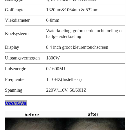
Golflengte
1320nm&1064nm & 532nm
Vlekdiameter
6-8mm
Waterkoeling, geforceerde luchtkoeling en
Koelsysteem
halfgeleiderkoeling
Display
8,4 inch groot kleurentouchscreen
Uitgangsvermogen
1800W
Pulsenergie
0-1600MJ
Frequentie
1-10HZ(Instelbaar)
Spanning
220V/110V, 50/60HZ
Voor&Na