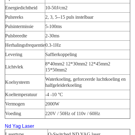
Energiedichtheid
10-50J/cm2
Pulsreeks
2, 3, 5--15 puls instelbaar
Pulsintermissie
5-100ms
Pulsbreedte
2-30ms
Herhalingsfrequentie
0.3-1Hz
Levering
Saffierkoppeling
8*40mm2 12*30mm2 12*45mm2
Lichtvlek
15*50mm2
Waterkoeling, geforceerde luchtkoeling en
Koelsysteem
halfgeleiderkoeling
Koeltemperatuur
-4 -10 °C
Vermogen
2000W
Voeding
220V / 50Hz of 110v / 60Hz
Nd Yag Laser
Lasertype
Q-Switched ND YAG laser