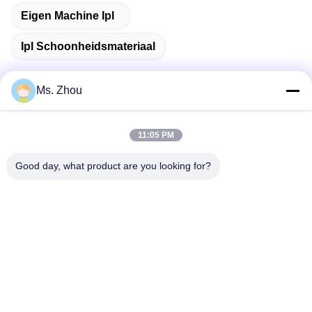
Eigen Machine Ipl
Ipl Schoonheidsmateriaal
Ms. Zhou
Snel contact
11:05 PM
Adres
Good day, what product are you looking for?
Road van No.58dazhuang, TianGongYuan-Straat, Daxing-
District, Peking, China
Tel.
86-10-60296356
E-mail
zohonice@zohonice.com