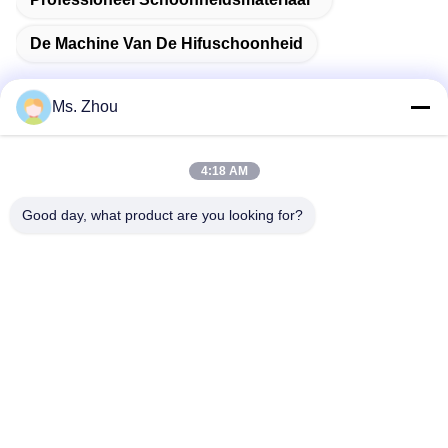
De Machine Van De Hifuschoonheid
Ms. Zhou
Snel contact
4:18 AM
Good day, what product are you looking for?
Adres
Road van No.58dazhuang, TianGongYuan-Straat, Daxing-
District, Peking, China
Tel.
86-10-60296356
E-mail
zohonice@zohonice.com