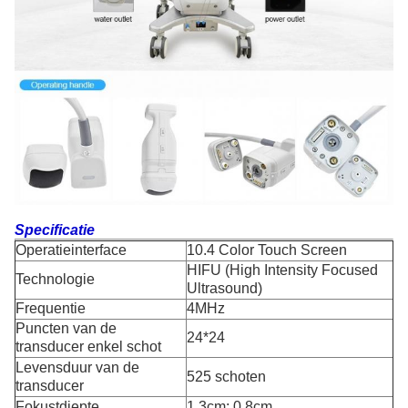
Specificatie
Operatieinterface
10.4 Color Touch Screen
HIFU (High Intensity Focused
Technologie
Ultrasound)
Frequentie
4MHz
Puncten van de
24*24
transducer enkel schot
Levensduur van de
525 schoten
transducer
Fokustdiepte
1.3cm; 0.8cm