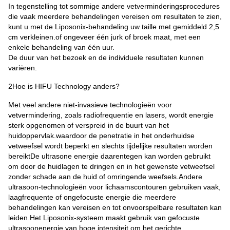
In tegenstelling tot sommige andere vetverminderingsprocedures
die vaak meerdere behandelingen vereisen om resultaten te zien,
kunt u met de Liposonix-behandeling uw taille met gemiddeld 2,5
cm verkleinen.of ongeveer één jurk of broek maat, met een
enkele behandeling van één uur.
De duur van het bezoek en de individuele resultaten kunnen
variëren.
2Hoe is HIFU Technology anders?
Met veel andere niet-invasieve technologieën voor
vetvermindering, zoals radiofrequentie en lasers, wordt energie
sterk opgenomen of verspreid in de buurt van het
huidoppervlak.waardoor de penetratie in het onderhuidse
vetweefsel wordt beperkt en slechts tijdelijke resultaten worden
bereiktDe ultrasone energie daarentegen kan worden gebruikt
om door de huidlagen te dringen en in het gewenste vetweefsel
zonder schade aan de huid of omringende weefsels.Andere
ultrasoon-technologieën voor lichaamscontouren gebruiken vaak,
laagfrequente of ongefocuste energie die meerdere
behandelingen kan vereisen en tot onvoorspelbare resultaten kan
leiden.Het Liposonix-systeem maakt gebruik van gefocuste
ultrasoonenergie van hoge intensiteit om het gerichte