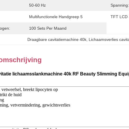
50-60 Hz
Spanning:
Multifunctionele Handgreep 5
TFT LCD -
ogen:
100 Sets Per Maand
Draagbare cavitatiemachine 40k
, 
Lichaamsverlies cavit
omschrijving
itatie lichaamsslankmachine 40k RF Beauty Slimming Equ
 vetweefsel, breekt lipocyten op
trikt de huid
ing
ing, vetvermindering, gewichtsverlies