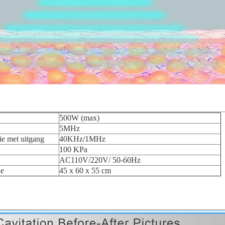
500W (max)
5MHz
ie met uitgang
40KHz/1MHz
100 KPa
AC110V/220V/ 50-60Hz
ie
45 x 60 x 55 cm