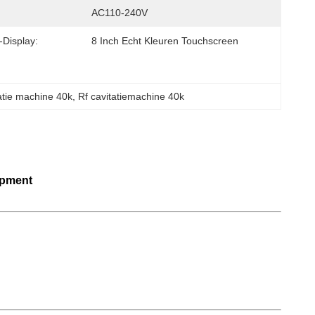
AC110-240V
display:
8 Inch Echt Kleuren Touchscreen
atie machine 40k
, 
Rf cavitatiemachine 40k
ipment