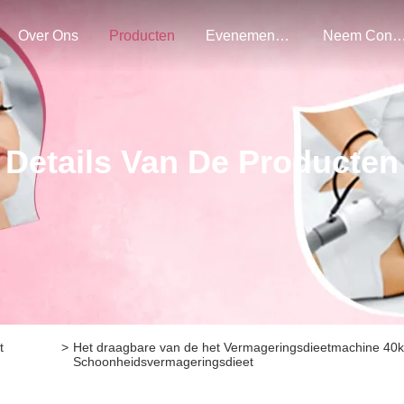
Over Ons
Producten
Evenementen
Neem Contact Met O
Details Van De Producten
t
>
Het draagbare van de het Vermageringsdieetmachine 40k R
Schoonheidsvermageringsdieet