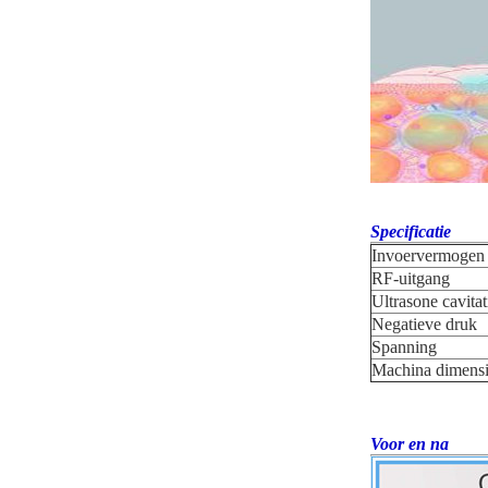
Specificatie
Invoervermogen
RF-uitgang
Ultrasone cavitat
Negatieve druk
Spanning
Machina dimens
Voor en na