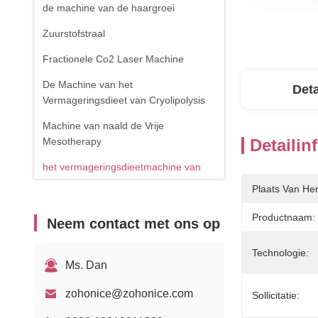
de machine van de haargroei
Zuurstofstraal
Fractionele Co2 Laser Machine
De Machine van het
Deta
Vermageringsdieet van Cryolipolysis
Machine van naald de Vrije
Mesotherapy
Detailin
het vermageringsdieetmachine van
het cavitatielichaam
Plaats Van He
de verwijderingsmachine van de
Productnaam:
Neem contact met ons op
spinader
RF-apparatuur
Technologie:
Ms. Dan
Fysiotherapieapparaat
zohonice@zohonice.com
Sollicitatie:
1470nm diodelaser