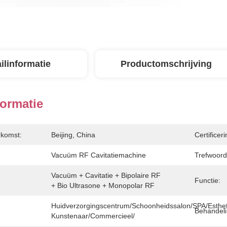
ilinformatie
Productomschrijving
formatie
rkomst:
Beijing, China
Certificeri
Vacuüm RF Cavitatiemachine
Trefwoord
Vacuüm + Cavitatie + Bipolaire RF 
Functie:
+ Bio Ultrasone + Monopolar RF
Huidverzorgingscentrum/Schoonheidssalon/SPA/Esthet
Behandeli
Kunstenaar/Commercieel/