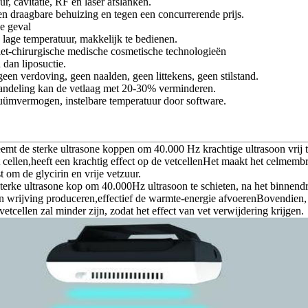
ur, cavitatie, RF en laser afslanken.
een draagbare behuizing en tegen een concurrerende prijs.
e geval
lage temperatuur, makkelijk te bedienen.
iet-chirurgische medische cosmetische technologieën
dan liposuctie.
een verdoving, geen naalden, geen littekens, geen stilstand.
andeling kan de vetlaag met 20-30% verminderen.
uümvermogen, instelbare temperatuur door software.
emt de sterke ultrasone koppen om 40.000 Hz krachtige ultrasoon vrij te
t cellen,heeft een krachtig effect op de vetcellenHet maakt het celmemb
st om de glycirin en vrije vetzuur.
sterke ultrasone kop om 40.000Hz ultrasoon te schieten, na het binnend
len wrijving produceren,effectief de warmte-energie afvoerenBovendien, 
 vetcellen zal minder zijn, zodat het effect van vet verwijdering krijgen.