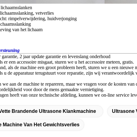
lichaamsslanken
, lichaamsslanking, vetverlies
cht: rimpelverwijdering, huidverjonging
lichaamsslanking
ving van het lichaam
rsteuning
 garantie, 2 jaar update garantie en levenslang onderhoud
ls er een accessoire misgaat, sturen we u het accessoire meteen, gratis.
d, als de machine een groot probleem heeft, sturen we u een nieuwe 
ls u de apparatuur terugstuurt voor reparatie, zijn wij verantwoordelijk 
n we aan de machine te repareren, maar we vragen voor de kosten van 
delijkheid voor door de mens gemaakte vernietiging.
agen heeft van onze technische afdeling, kunnen we on-line service lev
Vette Brandende Ultrasone Klankmachine
Ultrasone 
e Machine Van Het Gewichtsverlies