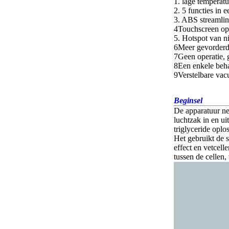
1. lage temperatu
2. 5 functies in 
3. ABS streamlin
4Touchscreen op 
5. Hotspot van n
6Meer gevorderd 
7Geen operatie, g
8Een enkele beh
9Verstelbare vac
Beginsel
De apparatuur ne
luchtzak in en ui
triglyceride oplo
Het gebruikt de 
effect en vetcel
tussen de cellen,