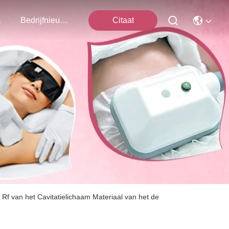
ns Op
Bedrijfnieuws
Citaat
f van het Cavitatielichaam Materiaal van het de