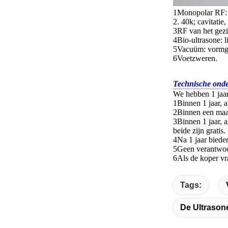
1Monopolar RF: 
2. 40k; cavitatie
3RF van het gezi
4Bio-ultrasone: 
5Vacuüm: vormge
6Voetzweren.
Technische onde
We hebben 1 jaar
1Binnen 1 jaar, a
2Binnen een maan
3Binnen 1 jaar, a
beide zijn gratis.
4Na 1 jaar biede
5Geen verantwoor
6Als de koper vr
Tags:
De Ultrason