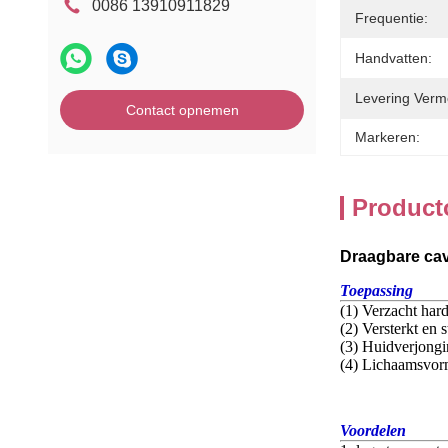
0086 13910911829
Frequentie:
Handvatten:
Levering Verm
Contact opnemen
Markeren:
Product
Draagbare cav
Toepassing
(1) Verzacht hard
(2) Versterkt en s
(3) Huidverjong
(4) Lichaamsvorm
Voordelen