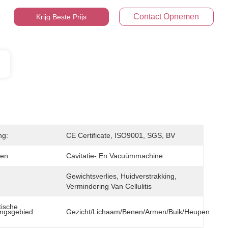
Contact Opnemen
Krijg Beste Prijs
ng:
CE Certificate, ISO9001, SGS, BV
en:
Cavitatie- En Vacuümmachine
Gewichtsverlies, Huidverstrakking, 
Vermindering Van Cellulitis
ische 
ngsgebied:
Gezicht/lichaam/benen/armen/buik/heupen