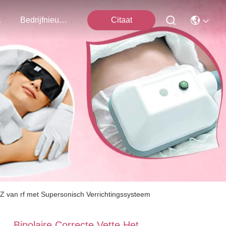
ns Op
Bedrijfnieuws
Citaat
HZ van rf met Supersonisch Verrichtingssysteem
Bipolaire Correcte Vette Het