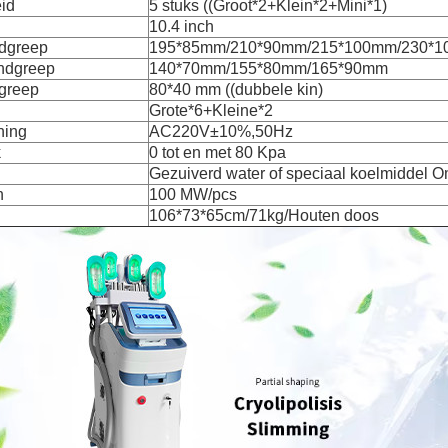
id
5 stuks ((Groot*2+Klein*2+Mini*1)
10.4 inch
ndgreep
195*85mm/210*90mm/215*100mm/230*
andgreep
140*70mm/155*80mm/165*90mm
dgreep
80*40 mm ((dubbele kin)
Grote*6+Kleine*2
ning
AC220V±10%,50Hz
k
0 tot en met 80 Kpa
Gezuiverd water of speciaal koelmiddel 
n
100 MW/pcs
106*73*65cm/71kg/Houten doos