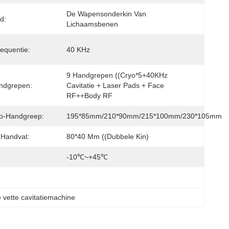
De Wapensonderkin Van 
d:
Lichaamsbenen
requentie:
40 KHz
9 Handgrepen ((Cryo*5+40KHz 
ndgrepen:
Cavitatie + Laser Pads + Face 
RF++Body RF
yo-Handgreep:
195*85mm/210*90mm/215*100mm/230*105mm
-Handvat:
80*40 Mm ((dubbele Kin)
-10℃~+45℃
e vette cavitatiemachine