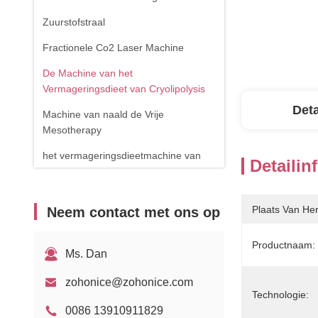
Zuurstofstraal
Fractionele Co2 Laser Machine
De Machine van het
Vermageringsdieet van Cryolipolysis
Deta
Machine van naald de Vrije
Mesotherapy
het vermageringsdieetmachine van
Detailin
het cavitatielichaam
de verwijderingsmachine van de
Plaats Van He
Neem contact met ons op
spinader
RF-apparatuur
Productnaam:
Ms. Dan
Fysiotherapieapparaat
zohonice@zohonice.com
1470nm diodelaser
Technologie:
0086 13910911829