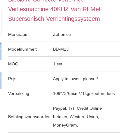
Verliesmachine 40KHZ Van Rf Met
Supersonisch Verrichtingssysteem
Merknaam:
Zohonice
Modelnummer:
BD-M13
MOQ:
1 set
Prijs:
Apply to lowest please!!
Verpakking:
106*73*65cm/71kg/Houten doos
Paypal, T/T, Credit Online
Betalingsvoorwaarden:
betalen, Western Union,
MoneyGram,