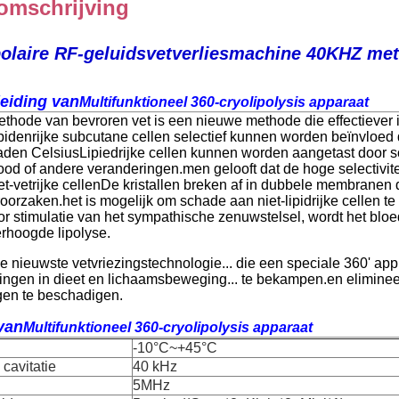
omschrijving
olaire RF-geluidsvetverliesmachine 40KHZ me
leiding van
Multifunktioneel 360-cryolipolysis apparaat
thode van bevroren vet is een nieuwe methode die effectiever i
ipidenrijke subcutane cellen selectief kunnen worden beïnvloed 
aden CelsiusLipiedrijke cellen kunnen worden aangetast door sc
ood of andere veranderingen.men gelooft dat de hoge selectiviteit 
et-vetrijke cellenDe kristallen breken af in dubbele membranen die
oorzaken.het is mogelijk om schade aan niet-lipidrijke cellen 
or stimulatie van het sympathische zenuwstelsel, wordt het blo
rhoogde lipolyse.
e nieuwste vetvriezingstechnologie... die een speciale 360' appli
ingen in dieet en lichaamsbeweging... te bekampen.en eliminee
en te beschadigen.
van
Multifunktioneel 360-cryolipolysis apparaat
-10°C~+45°C
cavitatie
40 kHz
5MHz