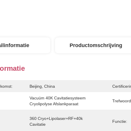
ilinformatie
Productomschrijving
formatie
rkomst:
Beijing, China
Certificeri
Vacuüm 40K Cavitatiesysteem 
Trefwoord
Cryolipolyse Afslankparaat
360 Cryo+Lipolaser+RF+40k 
Functie:
Cavitatie