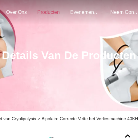
Over Ons
Producten
Evenementen
Neem Contact Met O
Details Van De Producten
 van Cryolipolysis
>
Bipolaire Correcte Vette het Verliesmachine 40K