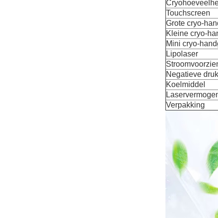
Cryohoeveelhe
Touchscreen
Grote cryo-ha
Kleine cryo-h
Mini cryo-han
Lipolaser
Stroomvoorzie
Negatieve dru
Koelmiddel
Laservermoge
Verpakking