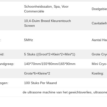
Schoonheidssalon, Spa, Voor 
Doelgebie
Commerciële
10,4-Duim Breed Kleurentouch 
Cavitatief
Screen
:
5MHz
Aantal Ha
id:
5 Stuks ((Groot*2+Klein*2+Mini*1)
Grote Cr
andgreep:
140*70mm/155*80mm/165*90mm
Mini Cryo
Grote*6+Kleine*2
Koeling:
ogen:
100 Stuks Per Maand
de ultrasone machine van het gewichtsverlies
, 
ultrason