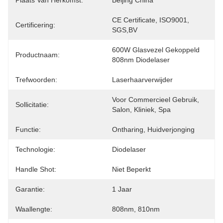
Plaats Van Herkomst:
Beijing China
CE Certificate, ISO9001, 
Certificering:
SGS,BV
600W Glasvezel Gekoppeld 
Productnaam:
808nm Diodelaser
Trefwoorden:
Laserhaarverwijder
Voor Commercieel Gebruik, 
Sollicitatie:
Salon, Kliniek, Spa
Functie:
Ontharing, Huidverjonging
Technologie:
Diodelaser
Handle Shot:
Niet Beperkt
Garantie:
1 Jaar
Waallengte:
808nm, 810nm