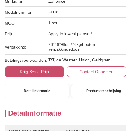
Zohonice
Merknaam:
FD08
Modelnummer:
1 set
MOQ:
Apply to lowest please!!
Prijs:
76*46*98cm/76kg/houten
Verpakking:
verpakkingsdoos
T/T, de Western Union, Geldgram
Betalingsvoorwaarden:
Krijg Beste Prijs
Contact Opnemen
Detailinformatie
Productomschrijving
Detailinformatie