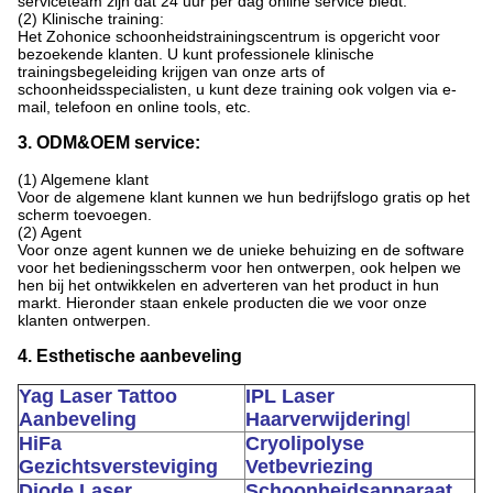
serviceteam zijn dat 24 uur per dag online service biedt.
(2) Klinische training:
Het Zohonice schoonheidstrainingscentrum is opgericht voor
bezoekende klanten. U kunt professionele klinische
trainingsbegeleiding krijgen van onze arts of
schoonheidsspecialisten, u kunt deze training ook volgen via e-
mail, telefoon en online tools, etc.
3. ODM&OEM service:
(1) Algemene klant
Voor de algemene klant kunnen we hun bedrijfslogo gratis op het
scherm toevoegen.
(2) Agent
Voor onze agent kunnen we de unieke behuizing en de software
voor het bedieningsscherm voor hen ontwerpen, ook helpen we
hen bij het ontwikkelen en adverteren van het product in hun
markt. Hieronder staan ​​enkele producten die we voor onze
klanten ontwerpen.
4. Esthetische aanbeveling
Yag Laser Tattoo
IPL Laser
Aanbeveling
Haarverwijdering
l
HiFa
Cryolipolyse
Gezichtsversteviging
Vetbevriezing
Diode Laser
Schoonheidsapparaat