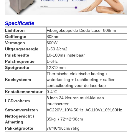
Specificatie
Lichtbron
Fibergekoppelde Diode Laser 808nm
Golflengte
808nm
Vermogen
600W
Uitgangsenergie
1-50 J/cm2
Pulsbreedte
10-100ms instelbaar
Pulsfrequentie
1-6Hz
Spotgrootte
12X12mm
Thermische elektrische koeling +
Koelsysteem
waterkoeling + Luchtkoeling + saffier
contactkoeling voor de laserkop
Kristaltemperatuur
0-4℃
8 inch 24 kleuren multi-kleuren
LCD-scherm
touchscreen
Stroomvereisten
AC220V±10%,50Hz, AC110V±10%,60Hz
Nettogewicht /
35kg / 72*42*98cm
Afmeting
Pakketgrootte
76*46*98cm/76kg