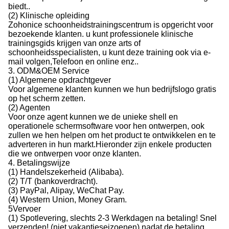
biedt..
(2) Klinische opleiding
Zohonice schoonheidstrainingscentrum is opgericht voor
bezoekende klanten. u kunt professionele klinische
trainingsgids krijgen van onze arts of
schoonheidsspecialisten, u kunt deze training ook via e-
mail volgen,Telefoon en online enz..
3. ODM&OEM Service
(1) Algemene opdrachtgever
Voor algemene klanten kunnen we hun bedrijfslogo gratis
op het scherm zetten.
(2) Agenten
Voor onze agent kunnen we de unieke shell en
operationele schermsoftware voor hen ontwerpen, ook
zullen we hen helpen om het product te ontwikkelen en te
adverteren in hun markt.Hieronder zijn enkele producten
die we ontwerpen voor onze klanten.
4. Betalingswijze
(1) Handelszekerheid (Alibaba).
(2) T/T (bankoverdracht).
(3) PayPal, Alipay, WeChat Pay.
(4) Western Union, Money Gram.
5Vervoer
(1) Spotlevering, slechts 2-3 Werkdagen na betaling! Snel
verzenden! (niet vakantieseizoenen) nadat de betaling