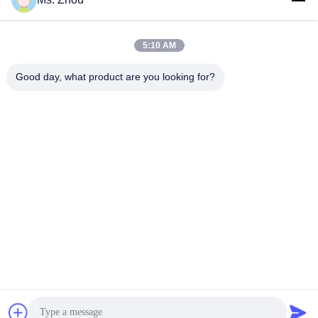
Snel contact
5:10 AM
Good day, what product are you looking for?
Adres
Road van No.58dazhuang, TianGongYuan-Straat, Daxing-
District, Peking, China
Tel.
86-10-60296356
E-mail
zohonice@zohonice.com
Privacybeleid
|
Sitemap
| China Goed Kwaliteit Laseripl
Machine Leverancier. Copyright © 2013-2026 Beijing Zohonice