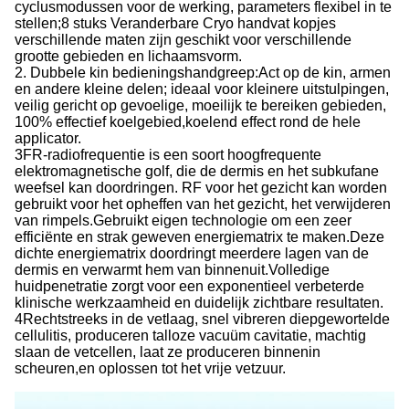
cyclusmodussen voor de werking, parameters flexibel in te
stellen;8 stuks Veranderbare Cryo handvat kopjes
verschillende maten zijn geschikt voor verschillende
grootte gebieden en lichaamsvorm.
2. Dubbele kin bedieningshandgreep:Act op de kin, armen
en andere kleine delen; ideaal voor kleinere uitstulpingen,
veilig gericht op gevoelige, moeilijk te bereiken gebieden,
100% effectief koelgebied,koelend effect rond de hele
applicator.
3FR-radiofrequentie is een soort hoogfrequente
elektromagnetische golf, die de dermis en het subkufane
weefsel kan doordringen. RF voor het gezicht kan worden
gebruikt voor het opheffen van het gezicht, het verwijderen
van rimpels.Gebruikt eigen technologie om een zeer
efficiënte en strak geweven energiematrix te maken.Deze
dichte energiematrix doordringt meerdere lagen van de
dermis en verwarmt hem van binnenuit.Volledige
huidpenetratie zorgt voor een exponentieel verbeterde
klinische werkzaamheid en duidelijk zichtbare resultaten.
4Rechtstreeks in de vetlaag, snel vibreren diepgewortelde
cellulitis, produceren talloze vacuüm cavitatie, machtig
slaan de vetcellen, laat ze produceren binnenin
scheuren,en oplossen tot het vrije vetzuur.