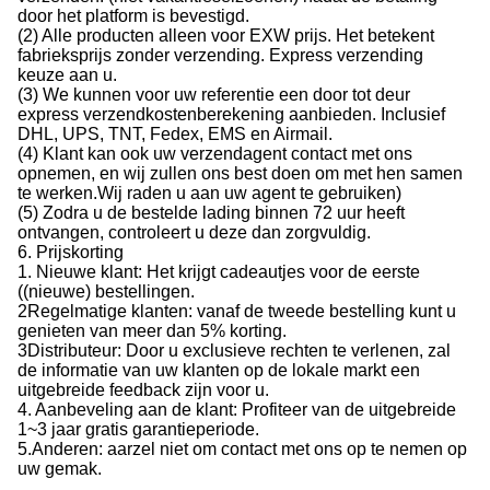
door het platform is bevestigd.
(2) Alle producten alleen voor EXW prijs. Het betekent
fabrieksprijs zonder verzending. Express verzending
keuze aan u.
(3) We kunnen voor uw referentie een door tot deur
express verzendkostenberekening aanbieden. Inclusief
DHL, UPS, TNT, Fedex, EMS en Airmail.
(4) Klant kan ook uw verzendagent contact met ons
opnemen, en wij zullen ons best doen om met hen samen
te werken.Wij raden u aan uw agent te gebruiken)
(5) Zodra u de bestelde lading binnen 72 uur heeft
ontvangen, controleert u deze dan zorgvuldig.
6. Prijskorting
1. Nieuwe klant: Het krijgt cadeautjes voor de eerste
((nieuwe) bestellingen.
2Regelmatige klanten: vanaf de tweede bestelling kunt u
genieten van meer dan 5% korting.
3Distributeur: Door u exclusieve rechten te verlenen, zal
de informatie van uw klanten op de lokale markt een
uitgebreide feedback zijn voor u.
4. Aanbeveling aan de klant: Profiteer van de uitgebreide
1~3 jaar gratis garantieperiode.
5.Anderen: aarzel niet om contact met ons op te nemen op
uw gemak.