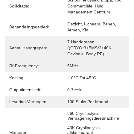
Schoonheidssalon, Spa, Voor 
Sollicitatie:
Commerciële, Huid 
Management Centrum
Gezicht, Lichaam, Benen, 
Behandelingsgebied:
Armen, Kin.
7 Handgrepen 
Aantal Handgrepen:
((CRYO*3+EMS*2+40K 
Cavitatie+Body RF)
Rf-Freequency:
5MHz
Koeling:
-10°C Tot 45°C
Outputintensiteit:
0-7tesla
Levering Vermogen:
100 Stuks Per Maand
360 Cryolipolysis 
Vermageringsdieetmachine
, 
40K Cryolipolysis 
Markeren:
afslankparaat