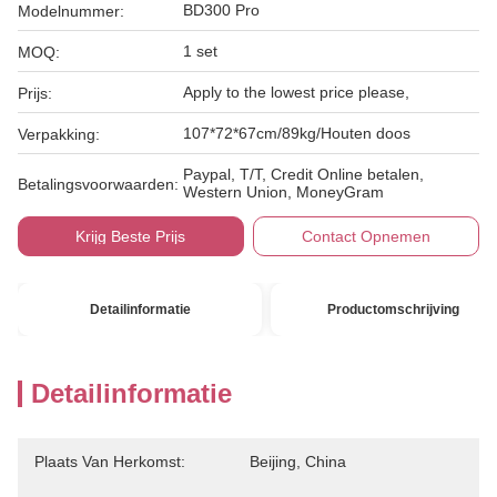
BD300 Pro
Modelnummer:
1 set
MOQ:
Apply to the lowest price please,
Prijs:
107*72*67cm/89kg/Houten doos
Verpakking:
Paypal, T/T, Credit Online betalen,
Betalingsvoorwaarden:
Western Union, MoneyGram
Krijg Beste Prijs
Contact Opnemen
Detailinformatie
Productomschrijving
Detailinformatie
Plaats Van Herkomst:
Beijing, China