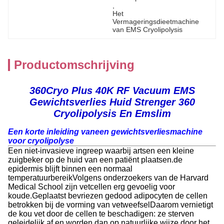
, 
Het 
Vermageringsdieetmachine 
van EMS Cryolipolysis
Productomschrijving
360Cryo Plus 40K RF Vacuum EMS
Gewichtsverlies Huid Strenger 360
Cryolipolysis En Emslim
Een korte inleiding van
een gewichtsverliesmachine
voor cryolipolyse
Een niet-invasieve ingreep waarbij artsen een kleine
zuigbeker op de huid van een patiënt plaatsen.de
epidermis blijft binnen een normaal
temperatuurbereikVolgens onderzoekers van de Harvard
Medical School zijn vetcellen erg gevoelig voor
koude.Geplaatst bevriezen gedood adipocyten de cellen
betrokken bij de vorming van vetweefselDaarom vernietigt
de kou vet door de cellen te beschadigen: ze sterven
geleidelijk af en worden dan op natuurlijke wijze door het