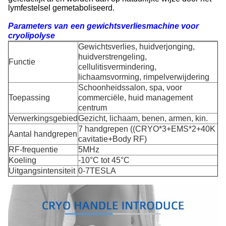
lymfestelsel gemetaboliseerd.
Parameters van
een gewichtsverliesmachine voor
cryolipolyse
Gewichtsverlies, huidverjonging,
huidverstrengeling,
Functie
cellulitisvermindering,
lichaamsvorming, rimpelverwijdering
Schoonheidssalon, spa, voor
Toepassing
commerciële, huid management
centrum
Verwerkingsgebied
Gezicht, lichaam, benen, armen, kin.
7 handgrepen ((CRYO*3+EMS*2+40K
Aantal handgrepen
cavitatie+Body RF)
RF-frequentie
5MHz
Koeling
-10°C tot 45°C
Uitgangsintensiteit
0-7TESLA